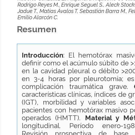
Rodrigo Reyes M., Enrique Seguel S., Aleck Stocki
Jadue T., Matías Ávalos T, Sebastián Barra M., Fe
Emilio Alarcón C.
Resumen
Introducción
: El hemotórax masi
definir como el acúmulo súbito de >
en la cavidad pleural o débito >2
en 3-4 horas por pleurotomía; e
complicación traumática grave.
características clínicas, índices de
(IGT), morbilidad y variables aso
pacientes con hemotórax masivo po
operados (HMTT).
Material y
Mé
longitudinal. Período enero-19
Revisión prospectiva de base 