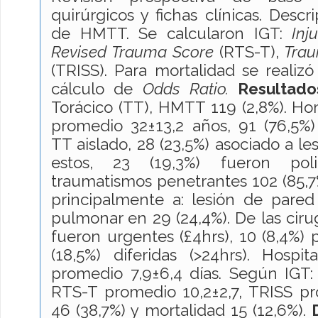
quirúrgicos y fichas clínicas. Descr
de HMTT. Se calcularon IGT:
Inj
Revised Trauma Score
(RTS-T),
Trau
(TRISS). Para mortalidad se realizó
cálculo de
Odds Ratio.
Resultado
Torácico (TT), HMTT 119 (2,8%). Ho
promedio 32±13,2 años, 91 (76,5%)
TT aislado, 28 (23,5%) asociado a le
estos, 23 (19,3%) fueron poli
traumatismos penetrantes 102 (85,7
principalmente a: lesión de pared
pulmonar en 29 (24,4%). De las cirug
fueron urgentes (£4hrs), 10 (8,4%) 
(18,5%) diferidas (>24hrs). Hospita
promedio 7,9±6,4 días. Según IGT:
RTS-T promedio 10,2±2,7, TRISS pr
46 (38,7%) y mortalidad 15 (12,6%).