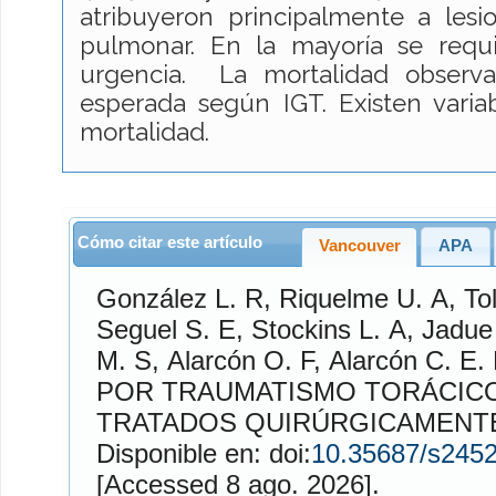
atribuyeron principalmente a lesi
pulmonar. En la mayoría se requir
urgencia. La mortalidad observ
esperada según IGT. Existen varia
mortalidad.
Cómo citar este artículo
Vancouver
APA
González L.
R,
Riquelme U.
A,
To
Seguel S.
E,
Stockins L.
A,
Jadue
M.
S,
Alarcón O.
F,
Alarcón C.
E. HEMOTÓRAX MASIVO
POR TRAUMATISMO TORÁCICO
TRATADOS QUIRÚRGICAMENT
Disponible en: doi:
10.35687/s245
[Accessed 8 ago. 2026].