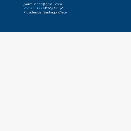
jyarmuched@gmail.com
Román Díaz N°205 Of. 401.
Providencia, Santiago, Chile