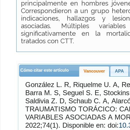
principalmente en hombres jóven
Correspondieron a un grupo heter
indicaciones, hallazgos y lesio
asociadas. Múltiples variables
significativamente en la mortal
tratados con CTT.
Cómo citar este artículo
Vancouver
APA
González L.
R,
Riquelme U.
A,
Re
Barra M.
S,
Seguel S.
E,
Stockins
Saldivia Z.
D,
Schaub C.
A,
Alarc
TRAUMATISMO TORÁCICO: CA
VARIABLES ASOCIADAS A MO
2022;74(1). Disponible en: doi:
10.