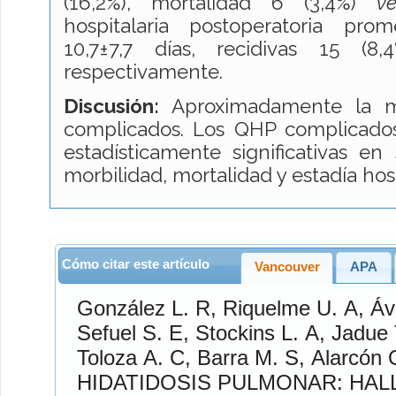
(16,2%), mortalidad 6 (3,4%)
ve
hospitalaria postoperatoria pro
10,7±7,7 días, recidivas 15 (8
respectivamente.
Discusión:
Aproximadamente la m
complicados. Los QHP complicados
estadísticamente significativas en 
morbilidad, mortalidad y estadía hosp
Cómo citar este artículo
Vancouver
APA
González L.
R,
Riquelme U.
A,
Áv
Sefuel S.
E,
Stockins L.
A,
Jadue 
Toloza A.
C,
Barra M.
S,
Alarcón 
HIDATIDOSIS PULMONAR: HAL