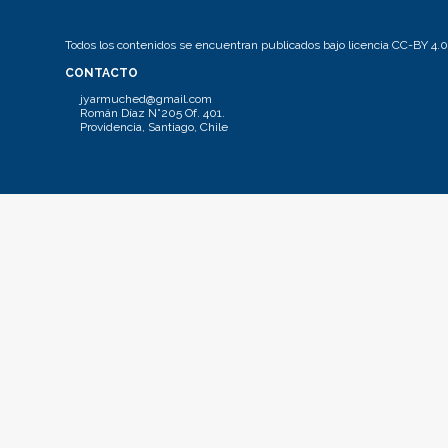
Todos los contenidos se encuentran publicados bajo licencia CC-BY 4.0
CONTACTO
jyarmuched@gmail.com
Román Díaz N°205 Of. 401.
Providencia, Santiago, Chile