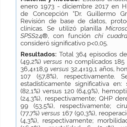
enero 1973 - diciembre 2017 en Ho
de Concepción “Dr. Guillermo Gr
Revisión de base de datos, prot
clínicas. Se utilizó planilla
Micros
SPSS
24®, con función
chi cuadr
consideró significativo p<0,05.
Resultados:
Total 364 episodios d
(49,2%)
versus
no complicados 185 
36,4±18,9
versus
32,4±19,1 años, ho
107 (57,8%), respectivamente. S
estadísticamente significativa en:
(82,1%) versus 120 (64,9%), hemopti
(24,3%), respectivamente; QHP der
99 (53,5%), respectivamente; ci
(77,7%)
versus
167 (90,3%), reoperaci
(4,3%), respectivamente; morbilid