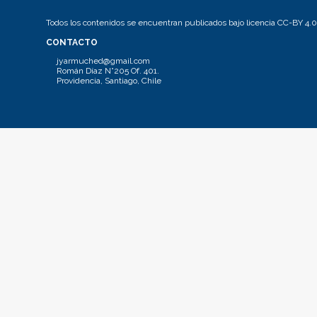
Todos los contenidos se encuentran publicados bajo licencia CC-BY 4.0
CONTACTO
jyarmuched@gmail.com
Román Díaz N°205 Of. 401.
Providencia, Santiago, Chile