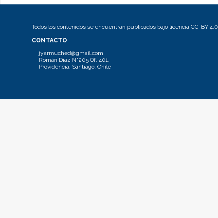
Todos los contenidos se encuentran publicados bajo licencia CC-BY 4.0
CONTACTO
jyarmuched@gmail.com
Román Díaz N°205 Of. 401.
Providencia, Santiago, Chile