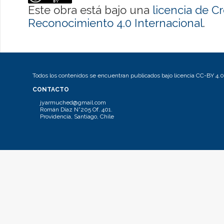
Este obra está bajo una
licencia de 
Reconocimiento 4.0 Internacional
.
Todos los contenidos se encuentran publicados bajo licencia CC-BY 4.0
CONTACTO
jyarmuched@gmail.com
Román Díaz N°205 Of. 401.
Providencia, Santiago, Chile