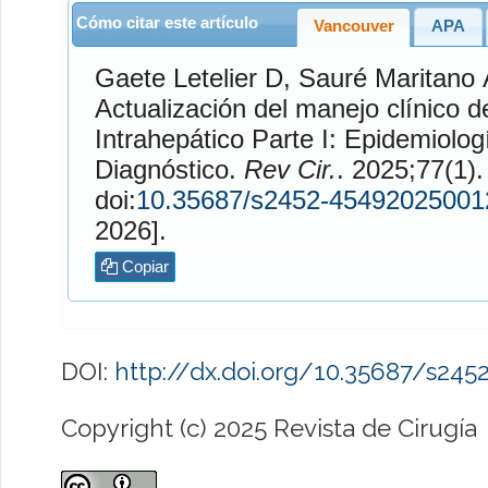
Cómo citar este artículo
Vancouver
APA
Gaete Letelier
D,
Sauré Maritano
Actualización del manejo clínico 
Intrahepático Parte I: Epidemiologí
Diagnóstico.
Rev Cir.
. 2025;77(1). Disponible en
doi:
10.35687/s2452-45492025001
2026].
Copiar
DOI:
http://dx.doi.org/10.35687/s24
Copyright (c) 2025 Revista de Cirugía