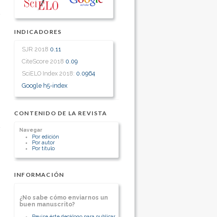
INDICADORES
SJR 2018
0.11
CiteScore 2018
0.09
SciELO Index 2018:
0.0964
Google h5-index
CONTENIDO DE LA REVISTA
Navegar
Por edición
Por autor
Por título
INFORMACIÓN
¿No sabe cómo enviarnos un
buen manuscrito?
Revise éste decálogo para publicar