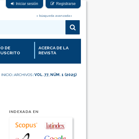
Iniciar sesión
Registrarse
» búsqueda avanzada«
ÍO DE
ACERCA DE LA
USCRITO
REVISTA
INICIO
ARCHIVOS
VOL. 77, NÚM. 1 (2025)
|
|
INDEXADA EN