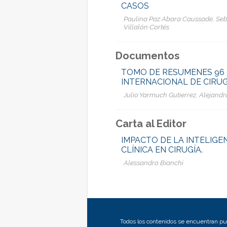
CASOS
Paulina Paz Abara Caussade, Seb
Villalón Cortés
Documentos
TOMO DE RESUMENES 96
INTERNACIONAL DE CIRUG
Julio Yarmuch Gutierrez, Alejandr
Carta al Editor
IMPACTO DE LA INTELIGEN
CLÍNICA EN CIRUGÍA.
Alessandro Bianchi
Todos los contenidos se encuentran pub