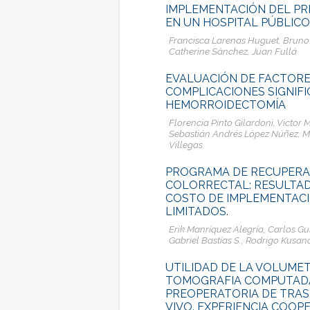
IMPLEMENTACIÓN DEL PR
EN UN HOSPITAL PÚBLIC
Francisca Larenas Huguet, Bruno 
Catherine Sánchez, Juan Fullá
EVALUACIÓN DE FACTORE
COMPLICACIONES SIGNIFI
HEMORROIDECTOMÍA
Florencia Pinto Gilardoni, Victor
Sebastián Andrés López Núñez, 
Villegas
PROGRAMA DE RECUPERA
COLORRECTAL: RESULTAD
COSTO DE IMPLEMENTACI
LIMITADOS.
Erik Manríquez Alegría, Carlos G
Gabriel Bastías S., Rodrigo Kusa
UTILIDAD DE LA VOLUME
TOMOGRAFIA COMPUTADA
PREOPERATORIA DE TRA
VIVO. EXPERIENCIA COOP