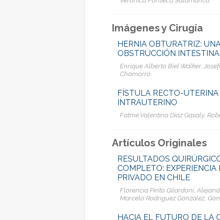
Imágenes y Cirugía
HERNIA OBTURATRIZ: UNA
OBSTRUCCIÓN INTESTINA
Enrique Alberto Biel Walker, Jos
Chamorro
FÍSTULA RECTO-UTERINA
INTRAUTERINO
Fatme Valentina Diaz Gasaly, Rob
Artículos Originales
RESULTADOS QUIRÚRGICO
COMPLETO: EXPERIENCIA 
PRIVADO EN CHILE
Florencia Pinto Gilardoni, Alejan
Marcelo Rodriguez González, Go
HACIA EL FUTURO DE LA C