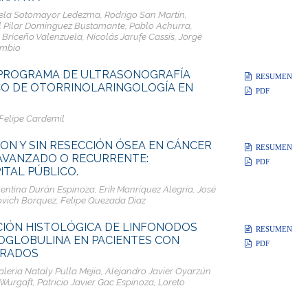
iela Sotomayor Ledezma, Rodrigo San Martín,
el Pilar Dominguez Bustamante, Pablo Achurra,
riceño Valenzuela, Nicolás Jarufe Cassis, Jorge
ambio
 PROGRAMA DE ULTRASONOGRAFÍA
RESUMEN
ICO DE OTORRINOLARINGOLOGÍA EN
PDF
 Felipe Cardemil
ON Y SIN RESECCIÓN ÓSEA EN CÁNCER
RESUMEN
AVANZADO O RECURRENTE:
PDF
TAL PÚBLICO.
entina Durán Espinoza, Erik Manríquez Alegría, José
vich Borquez, Felipe Quezada Diaz
CIÓN HISTOLÓGICA DE LINFONODOS
RESUMEN
ROGLOBULINA EN PACIENTES CON
PDF
ERADOS
aleria Nataly Pulla Mejia, Alejandro Javier Oyarzún
urgaft, Patricio Javier Gac Espinoza, Loreto