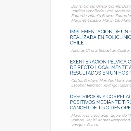
Daniel Garcia Oneto, Camila Dan
Patricia Rebolledo Caro, María d
Eduardo Viñuela Fawaz, Eduardo B
Martinez Castillo, Martin Dib Mar
IMPLEMENTACIÓN DE UN
REALIZADA EN POLICLÍN
CHILE.
Nicolás Utrera, Sebastian Castro,
EXENTERACIÓN PÉLVICA C
DE RECTO LOCALMENTE 
RESULTADOS EN UN HOSPI
Carlos Gustavo Morales Mora, Val
Escobar Retamal, Rodrigo Kusano
DESCRIPCIÓN Y CORRELA
POSITIVOS MEDIANTE TI
CÁNCER DE TIROIDES OP
María Francisca Wuth Izquierdo, V
Ramos, Daniel Andrés Rappoport W
Vasquez Rivera