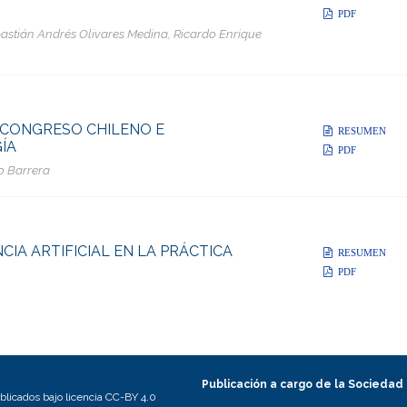
PDF
astián Andrés Olivares Medina, Ricardo Enrique
 CONGRESO CHILENO E
RESUMEN
ÍA
PDF
o Barrera
CIA ARTIFICIAL EN LA PRÁCTICA
RESUMEN
PDF
Publicación a cargo de la Sociedad
licados bajo licencia CC-BY 4.0