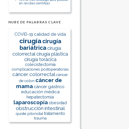
en revistas científicas
NUBE DE PALABRAS CLAVE
calidad de vida
COVID-19
cirugía
cirugía
bariátrica
cirugía
colorrectal
cirugía plástica
cirugía torácica
colecistectomía
complicaciones postoperatorias
cáncer colorrectal
cáncer
cáncer de
de colon
mama
cáncer gástrico
educación médica
hepatectomía
laparoscopía
obesidad
obstrucción intestinal
quiste pilonidal
tratamiento
trauma