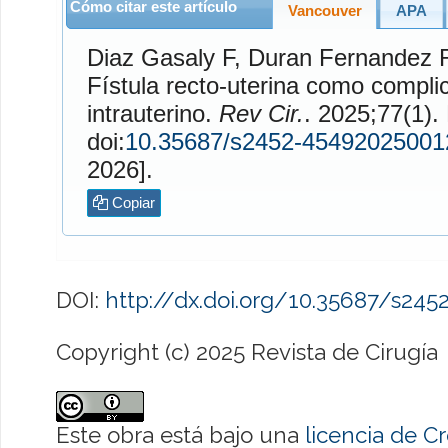
Cómo citar este artículo
Vancouver
APA
Diaz Gasaly
F,
Duran Fernandez
Fístula recto-uterina como complic
intrauterino.
Rev Cir.
. 2025;77(1). Disponible en:
doi:
10.35687/s2452-45492025001
2026].
Copiar
DOI:
http://dx.doi.org/10.35687/s24
Copyright (c) 2025 Revista de Cirugía
Este obra está bajo una
licencia de 