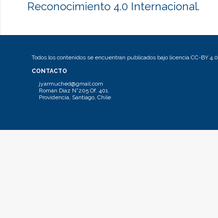
Reconocimiento 4.0 Internacional
.
Todos los contenidos se encuentran publicados bajo licencia CC-BY 4.0
CONTACTO
jyarmuched@gmail.com
Román Díaz N°205 Of. 401.
Providencia, Santiago, Chile