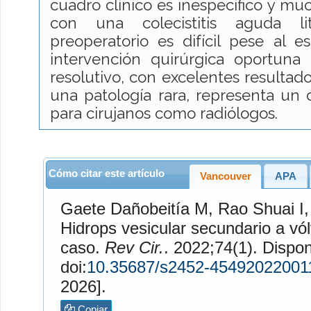
cuadro clínico es inespecífico y m
con una colecistitis aguda lit
preoperatorio es difícil pese al 
intervención quirúrgica oportuna 
resolutivo, con excelentes resultad
una patología rara, representa un 
para cirujanos como radiólogos.
Cómo citar este artículo
Vancouver
APA
Gaete Dañobeitía
M,
Rao Shuai
I
Hidrops vesicular secundario a vól
caso.
Rev Cir.
. 2022;74(1). Disponible en:
doi:
10.35687/s2452-45492022001
2026].
Copiar