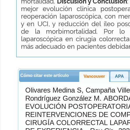
mortalidad.
Discusión y Conclusión
mejor evolución clínica postope
reoperación laparoscópica, con meno
y en UCI, y reducción del íleo pos
de la morbimortalidad. Por lo 
laparoscópica en cirugía colorrecta
más adecuado en pacientes debida
Cómo citar este artículo
Vancouver
APA
Olivares Medina
S,
Campaña Vill
Rondríguez González
M. ABORDAJE QUIRÚRGICO Y
EVOLUCIÓN POSTOPERATORI
REINTERVENCIONES DE COMP
CIRUGÍA COLORRECTAL LAPA