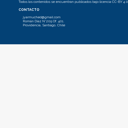
Todos los contenidos se encuentran publicados bajo licencia CC-BY 4.0
CONTACTO
jyarmuched@gmail.com
Román Díaz N°205 Of. 401.
Providencia, Santiago, Chile