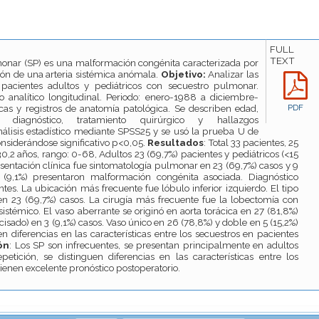
FULL
TEXT
monar (SP) es una malformación congénita caracterizada por
ión de una arteria sistémica anómala.
Objetivo:
Analizar las
e pacientes adultos y pediátricos con secuestro pulmonar.
io analítico longitudinal. Periodo: enero-1988 a diciembre-
icas y registros de anatomía patológica. Se describen edad,
PDF
as, diagnóstico, tratamiento quirúrgico y hallazgos
nálisis estadístico mediante SPSS25 y se usó la prueba U de
siderándose significativo p<0,05.
Resultados
: Total 33 pacientes, 25
,2 años, rango: 0-68, Adultos 23 (69,7%) pacientes y pediátricos (<15
esentación clínica fue sintomatología pulmonar en 23 (69,7%) casos y 9
s (9,1%) presentaron malformación congénita asociada. Diagnóstico
tes. La ubicación más frecuente fue lóbulo inferior izquierdo. El tipo
 en 23 (69,7%) casos. La cirugía más frecuente fue la lobectomía con
 sistémico. El vaso aberrante se originó en aorta torácica en 27 (81,8%)
cisado) en 3 (9,1%) casos. Vaso único en 26 (78,8%) y doble en 5 (15,2%)
n diferencias en las características entre los secuestros en pacientes
ón
: Los SP son infrecuentes, se presentan principalmente en adultos
tición, se distinguen diferencias en las características entre los
 tienen excelente pronóstico postoperatorio.