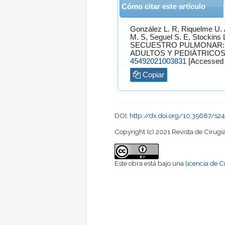
Cómo citar este artículo
González L.
R,
Riquelme U.
M.
S,
Seguel S.
E,
Stockins 
SECUESTRO PULMONAR: 
ADULTOS Y PEDIÁTRICOS
45492021003831
Copiar
DOI:
http://dx.doi.org/10.35687/s
Copyright (c) 2021 Revista de Cirugí
Este obra está bajo una
licencia de 