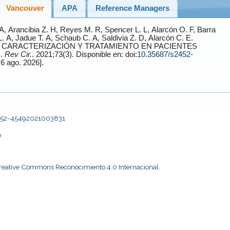
Vancouver
APA
Reference Managers
A,
Arancibia Z.
H,
Reyes M.
R,
Spencer L.
L,
Alarcón O.
F,
Barra
L.
A,
Jadue T.
A,
Schaub C.
A,
Saldivia Z.
D,
Alarcón C.
E.
CARACTERIZACIÓN Y TRATAMIENTO EN PACIENTES
.
Rev Cir.
. 2021;73(3). Disponible en: doi:
10.35687/s2452-
[Accessed 6 ago. 2026].
2452-45492021003831
a
Creative Commons Reconocimiento 4.0 Internacional
.