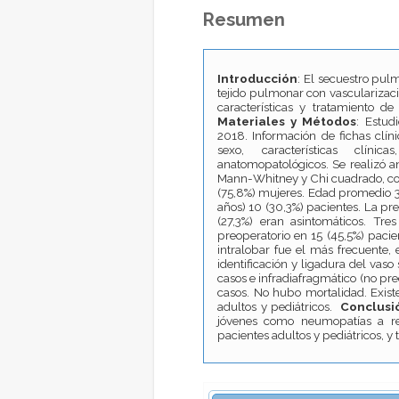
Resumen
Introducción
: El secuestro pul
tejido pulmonar con vascularizac
características y tratamiento d
Materiales y Métodos
: Estud
2018. Información de fichas clín
sexo, características clínic
anatomopatológicos. Se realizó a
Mann-Whitney y Chi cuadrado, con
(75,8%) mujeres. Edad promedio 30
años) 10 (30,3%) pacientes. La pr
(27,3%) eran asintomáticos. Tre
preoperatorio en 15 (45,5%) pacien
intralobar fue el más frecuente,
identificación y ligadura del vaso
casos e infradiafragmático (no pre
casos. No hubo mortalidad. Existe
adultos y pediátricos.
Conclusi
jóvenes como neumopatías a repe
pacientes adultos y pediátricos, y