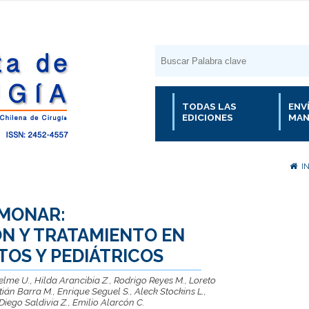
TODAS LAS
ENV
EDICIONES
MAN
I
MONAR:
N Y TRATAMIENTO EN
TOS Y PEDIÁTRICOS
lme U., Hilda Arancibia Z., Rodrigo Reyes M., Loreto
ián Barra M., Enrique Seguel S., Aleck Stockins L.,
iego Saldivia Z., Emilio Alarcón C.