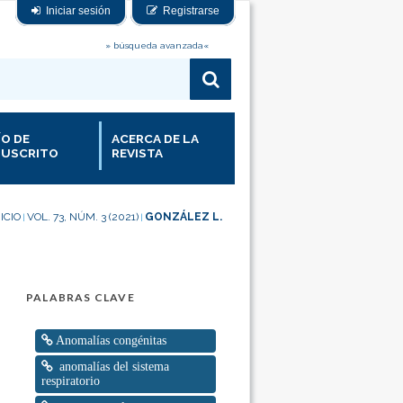
Iniciar sesión
Registrarse
» búsqueda avanzada«
ÍO DE
ACERCA DE LA
USCRITO
REVISTA
NICIO
VOL. 73, NÚM. 3 (2021)
GONZÁLEZ L.
|
|
PALABRAS CLAVE
Anomalías congénitas
anomalías del sistema
respiratorio