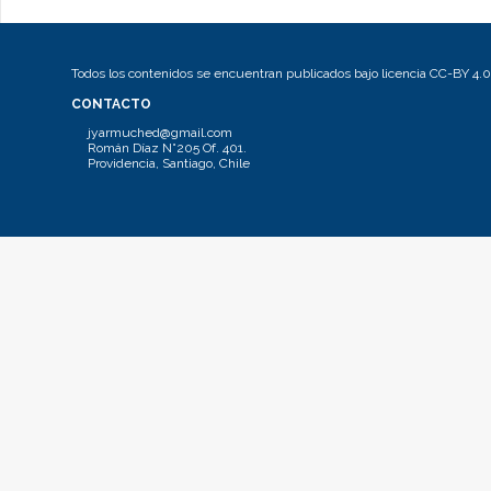
Todos los contenidos se encuentran publicados bajo licencia CC-BY 4.0
CONTACTO
jyarmuched@gmail.com
Román Díaz N°205 Of. 401.
Providencia, Santiago, Chile