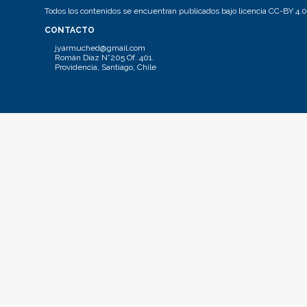
Todos los contenidos se encuentran publicados bajo licencia CC-BY 4.0
CONTACTO
jyarmuched@gmail.com
Román Díaz N°205 Of. 401.
Providencia, Santiago, Chile