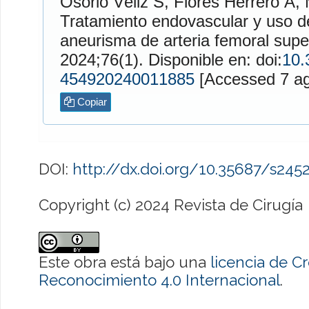
Osorio Véliz
S,
Flores Herrero
A,
Tratamiento endovascular y uso de IVUS e
aneurisma de arteria femoral sup
2024;76(1). Disponible en: doi:
10.
454920240011885
[Access
Copiar
DOI:
http://dx.doi.org/10.35687/s24
Copyright (c) 2024 Revista de Cirugía
Este obra está bajo una
licencia de 
Reconocimiento 4.0 Internacional
.