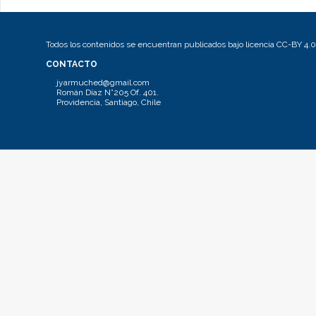
Todos los contenidos se encuentran publicados bajo licencia CC-BY 4.0
CONTACTO
jyarmuched@gmail.com
Román Díaz N°205 Of. 401.
Providencia, Santiago, Chile