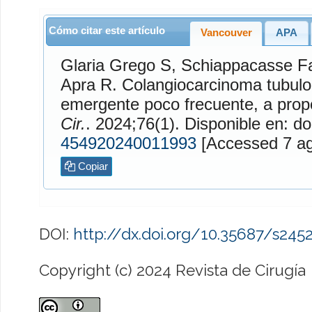
Cómo citar este artículo
Vancouver
APA
Glaria Grego
S,
Schiappacasse F
Apra
R. Colangiocarcinoma tubulopapilar, una entidad
emergente poco frecuente, a prop
Cir.
. 2024;76(1). Disponible en: do
454920240011993
[Access
Copiar
DOI:
http://dx.doi.org/10.35687/s24
Copyright (c) 2024 Revista de Cirugía