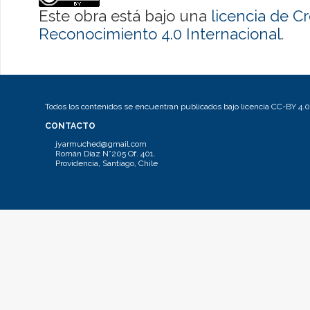
Este obra está bajo una
licencia de 
Reconocimiento 4.0 Internacional
.
Todos los contenidos se encuentran publicados bajo licencia CC-BY 4.0
CONTACTO
jyarmuched@gmail.com
Román Díaz N°205 Of. 401.
Providencia, Santiago, Chile