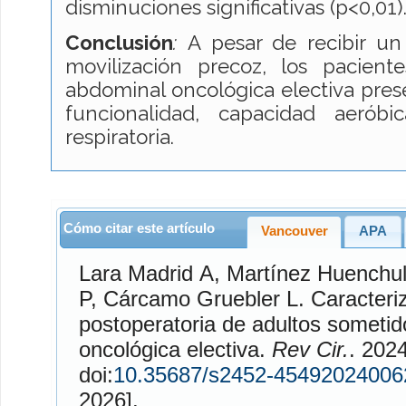
disminuciones significativas (p<0,01)
Conclusión
:
A pesar de recibir un
movilización precoz, los pacient
abdominal oncológica electiva pres
funcionalidad, capacidad aerób
respiratoria.
Cómo citar este artículo
Vancouver
APA
Lara Madrid
A,
Martínez Huenchul
P,
Cárcamo Gruebler
L. Caracterización funcional pre y
postoperatoria de adultos sometid
oncológica electiva.
Rev Cir.
. 2024;76(6)
doi:
10.35687/s2452-45492024006
2026].