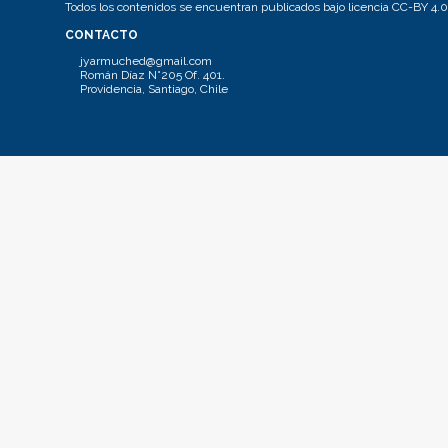
Todos los contenidos se encuentran publicados bajo licencia CC-BY 4.0
CONTACTO
jyarmuched@gmail.com
Román Díaz N°205 Of. 401.
Providencia, Santiago, Chile