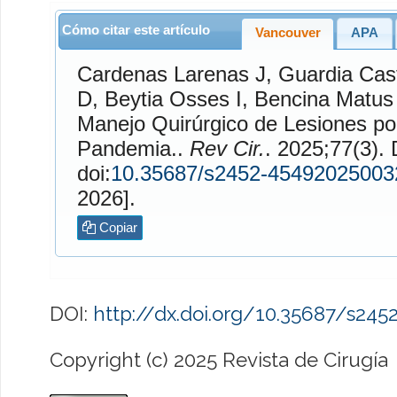
Cómo citar este artículo
Vancouver
APA
Cardenas Larenas
J,
Guardia Cas
D,
Beytia Osses
I,
Bencina Matus
Manejo Quirúrgico de Lesiones po
Pandemia..
Rev Cir.
. 2025;77(3). Disponible en:
doi:
10.35687/s2452-45492025003
2026].
Copiar
DOI:
http://dx.doi.org/10.35687/s24
Copyright (c) 2025 Revista de Cirugía