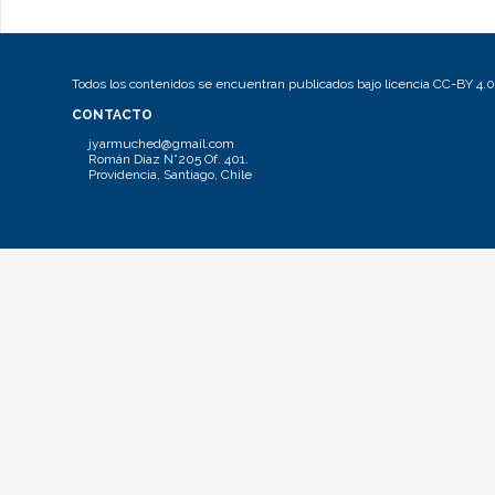
Todos los contenidos se encuentran publicados bajo licencia CC-BY 4.0
CONTACTO
jyarmuched@gmail.com
Román Díaz N°205 Of. 401.
Providencia, Santiago, Chile