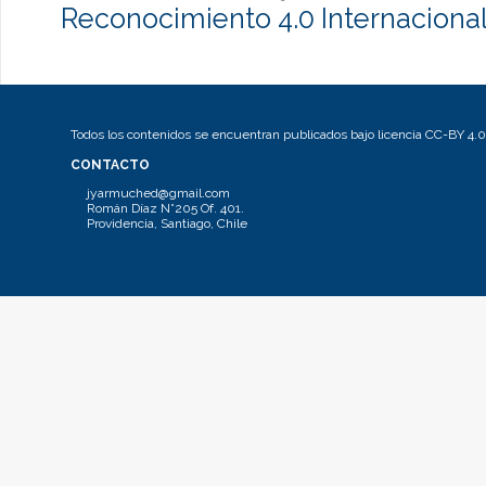
Reconocimiento 4.0 Internaciona
Todos los contenidos se encuentran publicados bajo licencia CC-BY 4.0
CONTACTO
jyarmuched@gmail.com
Román Díaz N°205 Of. 401.
Providencia, Santiago, Chile