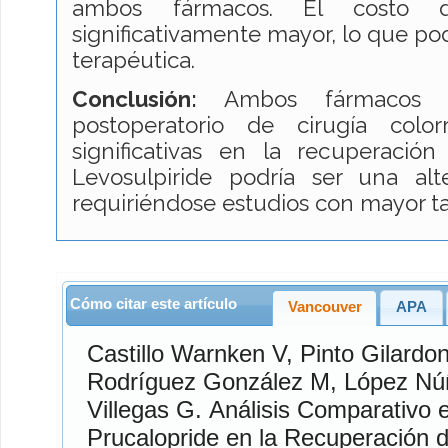
ambos fármacos. El costo d
significativamente mayor, lo que podr
terapéutica.
Conclusión:
Ambos fármacos s
postoperatorio de cirugía colorr
significativas en la recuperación d
Levosulpiride podría ser una alte
requiriéndose estudios con mayor t
Cómo citar este artículo
Vancouver
APA
Castillo Warnken
V,
Pinto Gilardon
Rodríguez González
M,
López Nú
Villegas
G. Análisis Comparativo en uso de Levosulpiride y
Prucalopride en la Recuperación de