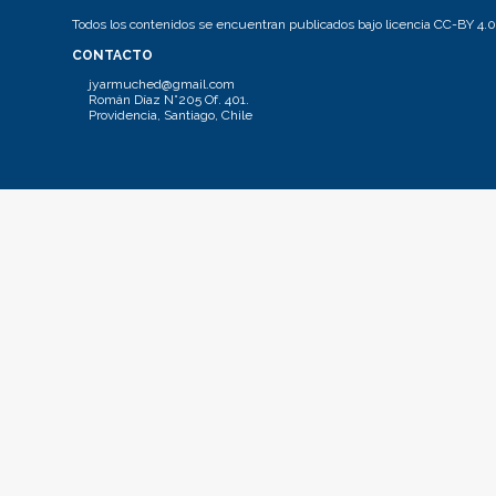
Todos los contenidos se encuentran publicados bajo licencia CC-BY 4.0
CONTACTO
jyarmuched@gmail.com
Román Díaz N°205 Of. 401.
Providencia, Santiago, Chile