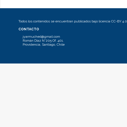
Todos los contenidos se encuentran publicados bajo licencia CC-BY 4.0
CONTACTO
jyarmuched@gmail.com
Román Díaz N°205 Of. 401.
Providencia, Santiago, Chile