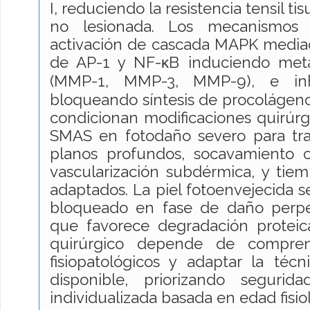
I, reduciendo la resistencia tensil t
no lesionada. Los mecanismos m
activación de cascada MAPK mediad
de AP-1 y NF-κB induciendo meta
(MMP-1, MMP-3, MMP-9), e inh
bloqueando síntesis de procolágeno 
condicionan modificaciones quirúrgi
SMAS en fotodaño severo para tran
planos profundos, socavamiento 
vascularización subdérmica, y tiem
adaptados. La piel fotoenvejecida
bloqueado en fase de daño perp
que favorece degradación proteica 
quirúrgico depende de compre
fisiopatológicos y adaptar la técn
disponible, priorizando segurid
individualizada basada en edad fisio