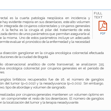
FULL
TEXT
rectal es la cuarta patología neoplásica en incidencia y
 hay evidente mejoría en sus desenlaces, este alto volumen
ón integrada de cirujanos colorrectales y cirujanos generales
 A la fecha es la cirugía el pilar del tratamiento de esta
lizada dentro de unos parámetros que permitan asegurarle al
PDF
de la misma. Uno de estos parámetros incluye un adecuado
rmite evaluar el pronóstico de la enfermedad y la necesidad
la disección ganglionar en la cirugía oncológica colorrectal efectuada
tituciones de la ciudad de Bogotá
io observacional analítico de corte transversal; se analizaron 315
tiva oncológica colorrectal por cirujanos generales en el periodo de
nes.
nglios linfáticos recuperados fue de 16, el número de ganglios
ción del tumor (p=0,002) y la neoadyuvancia (p=0,001). Sin embargo,
sexo, tipo de abordaje y volumen de sangrado.
 realizadas por cirujanos generales mantienen un volumen óptimo en
ar sin comprometer el resto de los desenlaces. El número de ganglios
on la localización del tumor y la terapia neoadyuvante.