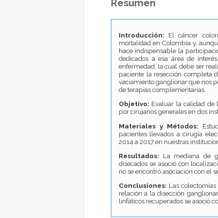
Resumen
Introducción
:
El cáncer color
mortalidad en Colombia y, aunque
hace indispensable la participaci
dedicados a esa área de interés.
enfermedad, la cual debe ser rea
paciente la resección completa 
vaciamiento ganglionar que nos pe
de terapias complementarias.
Objetivo:
Evaluar la calidad de 
por cirujanos generales en dos ins
Materiales y Métodos:
Estud
pacientes llevados a cirugía elec
2014 a 2017 en nuestras institucio
Resultados:
La mediana de ga
disecados se asoció con localiza
no se encontró asociación con el 
Conclusiones:
Las colectomías
relación a la disección ganglion
linfáticos recuperados se asoció c