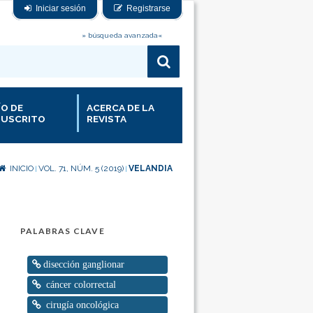
Iniciar sesión
Registrarse
» búsqueda avanzada«
ÍO DE
ACERCA DE LA
USCRITO
REVISTA
INICIO
VOL. 71, NÚM. 5 (2019)
VELANDIA
|
|
PALABRAS CLAVE
disección ganglionar
cáncer colorrectal
cirugía oncológica