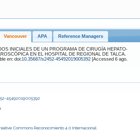
Vancouver
APA
Reference Managers
AROSCÓPICA EN EL HOSPITAL DE REGIONAL DE TALCA.
 Disponible en: doi:
10.35687/s2452-45492019005392
[Accessed 6 ago.
2452-45492019005392
a
Creative Commons Reconocimiento 4.0 Internacional
.