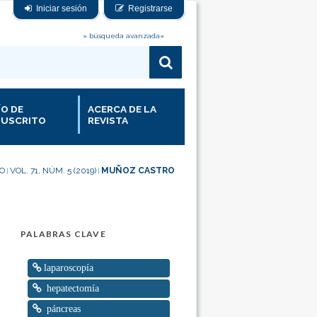
Iniciar sesión
Registrarse
» búsqueda avanzada«
ÍO DE
ACERCA DE LA
USCRITO
REVISTA
IO
VOL. 71, NÚM. 5 (2019)
MUÑOZ CASTRO
|
|
PALABRAS CLAVE
laparoscopía
hepatectomía
páncreas