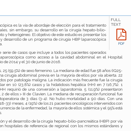
FULL
TEXT
scópica es la vía de abordaje de elección para el tratamiento
les, sin embargo, su desarrollo en la cirugía hepato-bilio-
o y heterogéneo. El objetivo de este estudio es presentar los
 y desarrollo de un programa de cirugía HBP laparoscópica
a.
PDF
de serie de casos que incluye a todos los pacientes operados
laparoscópica como acceso a la cavidad abdominal en el Hospital
io de 2014 y el 30 de junio de 2016.
s, 25 (59,5%) de sexo femenino. La mediana de edad fue 58 años (IQ25-
na cirugía abdominal previa en la mayoría de ellos por vía abierta. 22
idos por patología maligna. La indicación más frecuente fue la cirugía
iar en 10 (23,8%) casos y la hidatidosis hepática (HH) en 7 (16,7%). 1
HH requirió de una conversión a laparotomía. 5 (11,9%) presentaron
 2 de ellos > III de Clavien. La mediana de recuperación funcional fue
ostoperatoria de 3 días (3-4). No hubo mortalidad a 90 días. Con una
8-33) meses, 4 (19%) de los 21 pacientes oncológicos intervenidos con
urrencia de la enfermedad, la mayoría de ellos sistémica y el 95% está
s.
n y el desarrollo de la cirugía hepato-bilio-pancreática (HBP) por vía
n hospitales de referencia de regional con los mismos estándares y