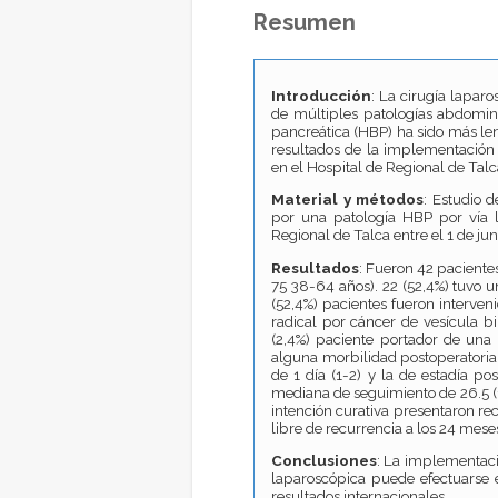
Resumen
I
ntroducción
: La cirugía laparo
de múltiples patologías abdomina
pancreática (HBP) ha sido más lent
resultados de la implementación
en el Hospital de Regional de Talc
M
aterial y métodos
: Estudio 
por una patología HBP por vía 
Regional de Talca entre el 1 de jun
R
esultados
: Fueron 42 paciente
75 38-64 años). 22 (52,4%) tuvo u
(52,4%) pacientes fueron interven
radical por cáncer de vesícula bil
(2,4%) paciente portador de una 
alguna morbilidad postoperatoria,
de 1 día (1-2) y la de estadía p
mediana de seguimiento de 26.5 (1
intención curativa presentaron rec
libre de recurrencia a los 24 mese
C
onclusiones
: La implementació
laparoscópica puede efectuarse e
resultados internacionales.