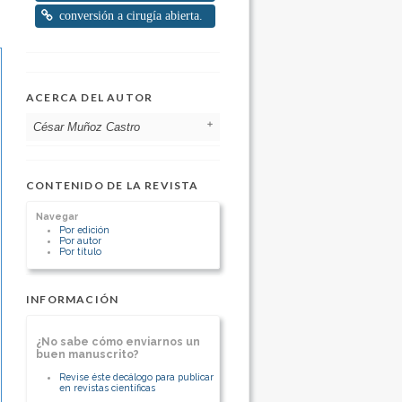
conversión a cirugía abierta.
ACERCA DEL AUTOR
César Muñoz Castro
Hospital Regional de Talca Universidad
Católica del Maule
CONTENIDO DE LA REVISTA
Chile
Cirujano Digestivo y Hepatobiliar
Navegar
Unidad de Cirugía Digestiva
Por edición
Por autor
Por título
[Ver otros artículos de este autor]
INFORMACIÓN
¿No sabe cómo enviarnos un
buen manuscrito?
Revise éste decálogo para publicar
en revistas científicas