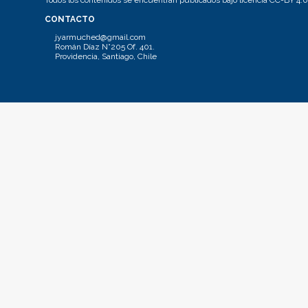
Todos los contenidos se encuentran publicados bajo licencia CC-BY 4.0
CONTACTO
jyarmuched@gmail.com
Román Díaz N°205 Of. 401.
Providencia, Santiago, Chile