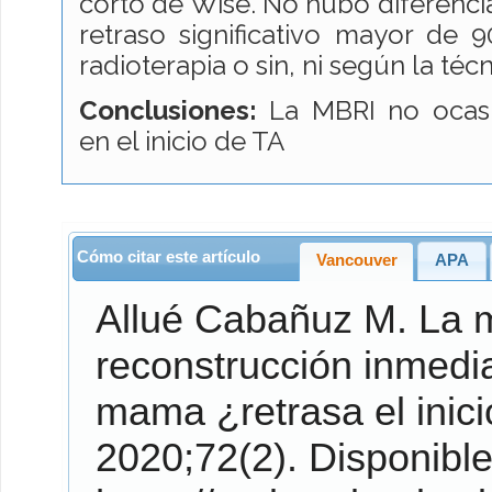
corto de Wise. No hubo diferencias
retraso significativo mayor de 
radioterapia o sin, ni según la téc
Conclusiones:
La MBRI no ocasio
en el inicio de TA
Cómo citar este artículo
Vancouver
APA
Allué Cabañuz
M. La mastectomía bilateral con
reconstrucción inmedi
mama ¿retrasa el inic
2020;72(2). Disponible en: