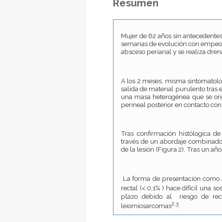
Resumen
Mujer de 62 años sin antecedentes
semanas de evolución con empeora
absceso perianal y se realiza dren
A los 2 meses, misma sintomatolog
salida de material purulento tras e
una masa heterogénea que se ori
perineal posterior en contacto con
Tras confirmación histólogica d
través de un abordaje combinado p
de la lesión (Figura 2). Tras un añ
La forma de presentación como ab
rectal (< 0,1% ) hace difícil una s
plazo debido al riesgo de rec
2,3
leiomiosarcomas
.