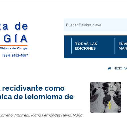
TODAS LAS
ENV
EDICIONES
MAN
INICIO
V
|
 recidivante como
nica de leiomioma de
 Carreño Villarreal, María Fernández Hevia, Nuria