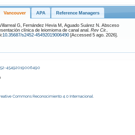
Vancouver
APA
Reference Managers
illarreal
G,
Fernández Hevia
M,
Aguado Suárez
N. Absceso
esentación clínica de leiomioma de canal anal.
Rev Cir.
.
i:
10.35687/s2452-45492019006490
[Accessed 5 ago. 2026].
s2452-45492019006490
a
Creative Commons Reconocimiento 4.0 Internacional
.