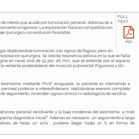
FULL
TEXT
 de interés que acude por tumoración perianal dolorosa de 4
miento progresivo. La exploración física es compatible con
aje quirúrgico con evolución favorable.
PDF
ía objetivándose tumoración con signos de flogosis pero sin
xploración quirúrgica. Se solicita resonancia pélvica en la que se halla
gina en canal anal de 55 por 48 mm, que se extiende por el espacio
 la vertiente posterolateral del musculo puborectal (Figuras1a y 1b).
e leiomioma mediante PAAF ecoguiada, la paciente es intervenida a
erineal posterior e interesfinteriano, realizándose exéresis completa
o de seguimiento, no existen signos clínicos ni radiológicos de recidiva.
sceso perianal recidivante y la baja incidencia del leiomioma a nivel
1
ospecha diagnóstica inicial
. Además es necesario un seguimiento a largo
idivas de hasta un 40% , pudieno llegar hasta 10 % en forma de