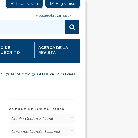
Iniciar sesión
Registrarse
» búsqueda avanzada«
ÍO DE
ACERCA DE LA
USCRITO
REVISTA
OL. 71, NÚM. 6 (2019)
GUTIÉRREZ CORRAL
|
ACERCA DE LOS AUTORES
Natalia Gutiérrez Corral
Guillermo Carreño Villarreal
Hospital Universitario San Agustín.
Avilés. Asturias. España