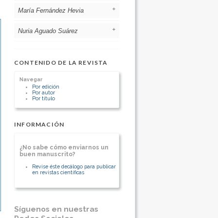
España
María Fernández Hevia
Hospital Universitario San Agustín.
[Ver otros artículos de este autor]
Avilés Asturias. España.
[Ver otros artículos de este autor]
Nuria Aguado Suárez
Hospital Universitario Central de
Asturias. Oviedo. Asturias. España
[Ver otros artículos de este autor]
Hospital Universitario San Agustín.
Avilés Asturias. España.
CONTENIDO DE LA REVISTA
[Ver otros artículos de este autor]
Navegar
Por edición
Por autor
Por título
INFORMACIÓN
¿No sabe cómo enviarnos un
buen manuscrito?
Revise éste decálogo para publicar
en revistas científicas
Síguenos en nuestras