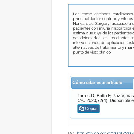
Las complicaciones cardiovascu
principal factor contribuyente es 
Noncardiac Surgery) asociado a ci
pacientes con injuria miocárdica 
estima que 85% de los pacientes 
de detectarlos es mediante sc
intervenciones de aplicación sis
alternativas de tratamiento y mane
punto de visto clínico.
Cómo citar este artículo
Torres
D,
Botto
F,
Paz
V,
Vas
Cir.
. 2020;72(4). Disponib
Copiar
DOI:
http://dx.doi.org/10.35687/