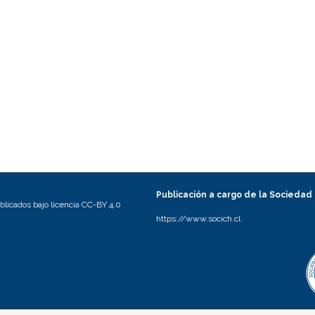
Publicación a cargo de la Sociedad
licados bajo licencia CC-BY 4.0
https://www.socich.cl