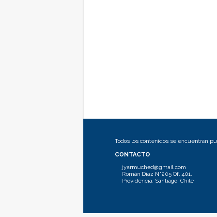
Todos los contenidos se encuentran pub
CONTACTO
jyarmuched@gmail.com
Román Díaz N°205 Of. 401.
Providencia, Santiago, Chile