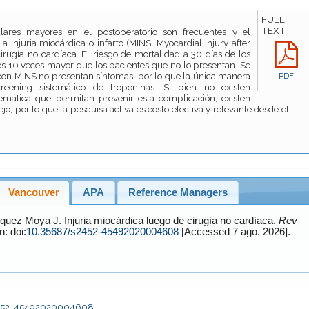
FULL
TEXT
lares mayores en el postoperatorio son frecuentes y el
la injuria miocárdica o infarto (MINS, Myocardial Injury after
rugía no cardíaca. El riesgo de mortalidad a 30 días de los
es 10 veces mayor que los pacientes que no lo presentan. Se
con MINS no presentan síntomas, por lo que la única manera
PDF
reening sistemático de troponinas. Si bien no existen
temática que permitan prevenir esta complicación, existen
jo, por lo que la pesquisa activa es costo efectiva y relevante desde el
Vancouver
APA
Reference Managers
quez Moya
J. Injuria miocárdica luego de cirugía no cardíaca.
Rev
le en: doi:
10.35687/s2452-45492020004608
[Accessed 7 ago. 2026].
s2452-45492020004608