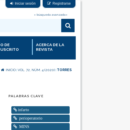
Iniciar sesión
Registrarse
» búsqueda avanzada«
ÍO DE
ACERCA DE LA
USCRITO
REVISTA
INICIO
VOL. 72, NÚM. 4 (2020)
TORRES
|
|
PALABRAS CLAVE
infarto
perioperatorio
MINS