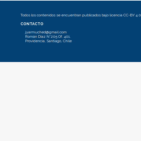
Todos los contenidos se encuentran publicados bajo licencia CC-BY 4.0
CONTACTO
jyarmuched@gmail.com
Román Díaz N°205 Of. 401.
Providencia, Santiago, Chile