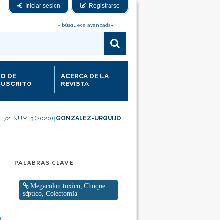
Iniciar sesión
Registrarse
» búsqueda avanzada«
ÍO DE
ACERCA DE LA
USCRITO
REVISTA
. 72, NÚM. 3 (2020)
GONZALEZ-URQUIJO
|
PALABRAS CLAVE
Megacolon toxico, Choque
séptico, Colectomía