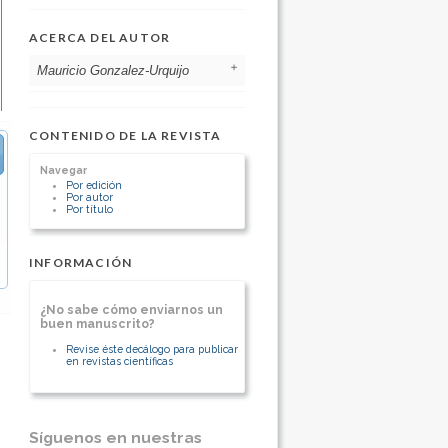
ACERCA DEL AUTOR
Mauricio Gonzalez-Urquijo
Tecnologico de Monterrey, Escuela de
Medicina y Ciencias de la Salud
CONTENIDO DE LA REVISTA
México
Departamento de Cirugia General.
Navegar
Residente
Por edición
Por autor
[Ver otros artículos de este autor]
Por título
INFORMACIÓN
¿No sabe cómo enviarnos un
buen manuscrito?
Revise éste decálogo para publicar
en revistas científicas
Síguenos en nuestras