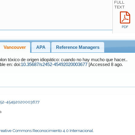
FULL
TEXT
PDF
Vancouver
APA
Reference Managers
colon tóxico de origen idiopático: cuando no hay mucho que hacer..
 Disponible en: doi:
10.35687/s2452-45492020003677
[Accessed 8 ago.
s2452-45492020003677
a
Creative Commons Reconocimiento 4.0 Internacional
.