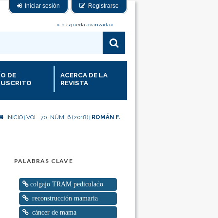
Iniciar sesión
Registrarse
» búsqueda avanzada«
ÍO DE
ACERCA DE LA
USCRITO
REVISTA
INICIO
VOL. 70, NÚM. 6 (2018)
ROMÁN F.
|
|
PALABRAS CLAVE
colgajo TRAM pediculado
reconstrucción mamaria
cáncer de mama