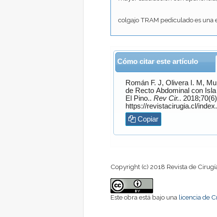
3 resultados
colgajo TRAM pediculado es una ex
Cómo citar este artículo
Román F.
J,
Olivera I.
M,
Mu
de Recto Abdominal con Isla
El Pino..
Rev Cir.
. 2018;70(6). Disponible 
Copiar
Copyright (c) 2018 Revista de Cirugí
Este obra está bajo una
licencia de 