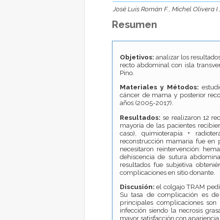
José Luis Román F., Michel Olivera I
Resumen
Objetivos:
analizar los resultad
recto abdominal con isla transver
Pino.
Materiales y Métodos:
estudi
cáncer de mama y posterior reco
años (2005-2017).
Resultados:
se realizaron 12 r
mayoría de las pacientes recibier
caso), quimioterapia + radiote
reconstrucción mamaria fue en 
necesitaron reintervención: hema
dehiscencia de sutura abdominal
resultados fue subjetiva obten
complicaciones en sitio donante.
Discusión:
el colgajo TRAM pedic
Su tasa de complicación es de
principales complicaciones son 
infección siendo la necrosis gra
mayor satisfacción con apariencia