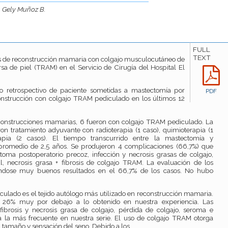
., Gely Muñoz B.
FULL
TEXT
os de reconstrucción mamaria con colgajo musculocutáneo de
sa de piel (TRAM) en el Servicio de Cirugía del Hospital El
o retrospectivo de paciente sometidas a mastectomía por
PDF
nstrucción con colgajo TRAM pediculado en los últimos 12
econstrucciones mamarias, 6 fueron con colgajo TRAM pediculado. La
on tratamiento adyuvante con radioterapia (1 caso), quimioterapia (1
rapia (2 casos). El tiempo transcurrido entre la mastectomía y
promedio de 2,5 años. Se produjeron 4 complicaciones (66,7%) que
toma postoperatorio precoz, infección y necrosis grasas de colgajo,
, necrosis grasa + fibrosis de colgajo TRAM. La evaluación de los
iéndose muy buenos resultados en el 66,7% de los casos. No hubo
ulado es el tejido autólogo más utilizado en reconstrucción mamaria.
 26% muy por debajo a lo obtenido en nuestra experiencia. Las
fibrosis y necrosis grasa de colgajo, pérdida de colgajo, seroma e
sa la más frecuente en nuestra serie. El uso de colgajo TRAM otorga
, tamaño y sensación del seno. Debido a los