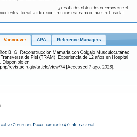
 obtenidos creemos que el
celente alternativa de reconstrucción mamaria en nuestro hospital.
Vancouver
APA
Reference Managers
ñoz B.
G. Reconstrucción Mamaria con Colgajo Musculocutáneo
 Transversa de Piel (TRAM): Experiencia de 12 años en Hospital
en:
https://revistacirugia.cl/index.php/revistacirugia/article/view/74 [Accessed 7 ago. 2026].
a
Creative Commons Reconocimiento 4.0 Internacional
.