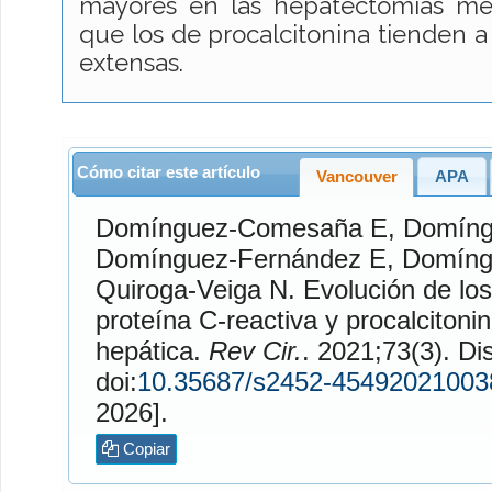
mayores en las hepatectomías me
que los de procalcitonina tienden a
extensas.
Cómo citar este artículo
Vancouver
APA
Domínguez-Comesaña
E,
Domíng
Domínguez-Fernández
E,
Domíng
Quiroga-Veiga
N. Evolución de los niveles séricos de
proteína C-reactiva y procalcitoni
hepática.
Rev Cir.
. 2021;73(3). Disponible en:
doi:
10.35687/s2452-45492021003
2026].
Copiar