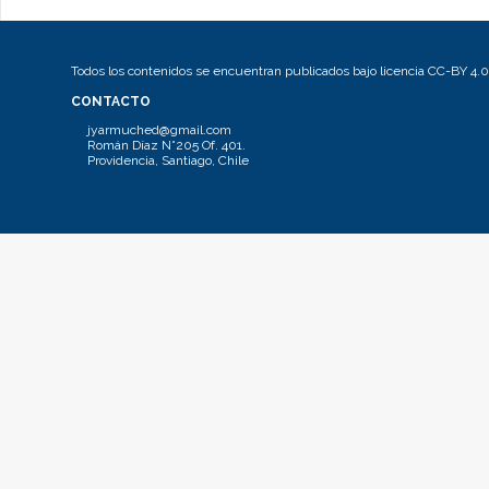
Todos los contenidos se encuentran publicados bajo licencia CC-BY 4.0
CONTACTO
jyarmuched@gmail.com
Román Díaz N°205 Of. 401.
Providencia, Santiago, Chile