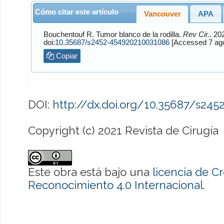
Cómo citar este artículo
Vancouver
APA
Bouchentouf
R. Tumor blanco de la rodilla.
Rev Cir.
. 2021;73
doi:
10.35687/s2452-454920210031086
[Accesse
Copiar
DOI:
http://dx.doi.org/10.35687/s24
Copyright (c) 2021 Revista de Cirugía
Este obra está bajo una
licencia de 
Reconocimiento 4.0 Internacional
.