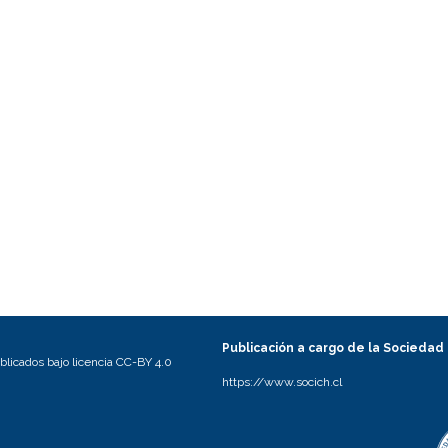
Publicación a cargo de la Sociedad
licados bajo licencia CC-BY 4.0
https://www.socich.cl