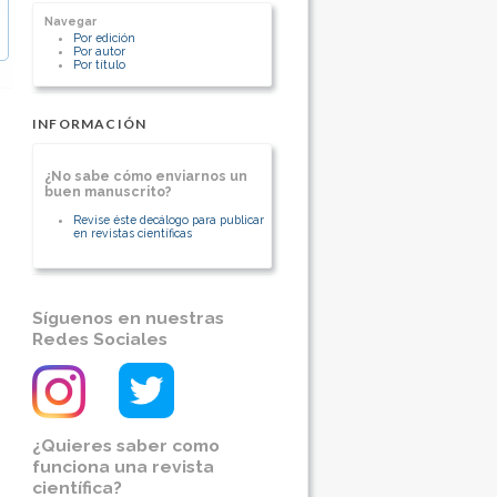
[Ver otros artículos de este autor]
Universidad Católica de Chile Profesor
Navegar
Titular
Por edición
[Ver otros artículos de este autor]
Por autor
Por título
INFORMACIÓN
¿No sabe cómo enviarnos un
buen manuscrito?
Revise éste decálogo para publicar
en revistas científicas
Síguenos en nuestras
Redes Sociales
¿Quieres saber como
funciona una revista
científica?