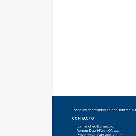
Todos los contenidos se encuentran pub
CONTACTO
jyarmuched@gmail.com
Román Díaz N°205 Of. 401.
Providencia, Santiago, Chile