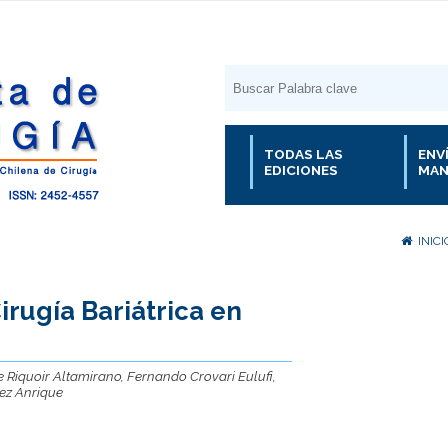
TODAS LAS
ENV
EDICIONES
MAN
INICI
irugía Bariátrica en
 Riquoir Altamirano, Fernando Crovari Eulufi,
ñez Anrique