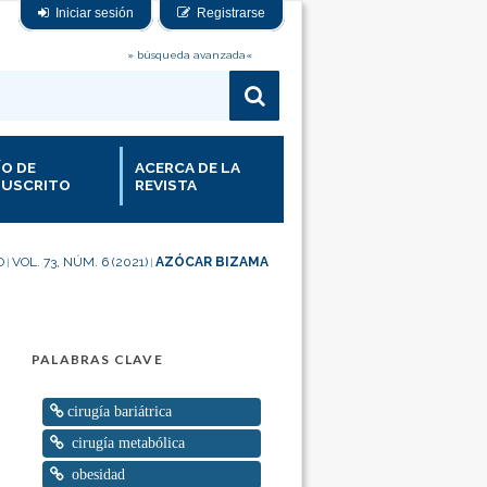
Iniciar sesión
Registrarse
» búsqueda avanzada«
ÍO DE
ACERCA DE LA
USCRITO
REVISTA
O
VOL. 73, NÚM. 6 (2021)
AZÓCAR BIZAMA
|
|
PALABRAS CLAVE
cirugía bariátrica
cirugía metabólica
obesidad