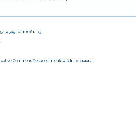
s2452-454920210061203
a
Creative Commons Reconocimiento 4.0 Internacional
.