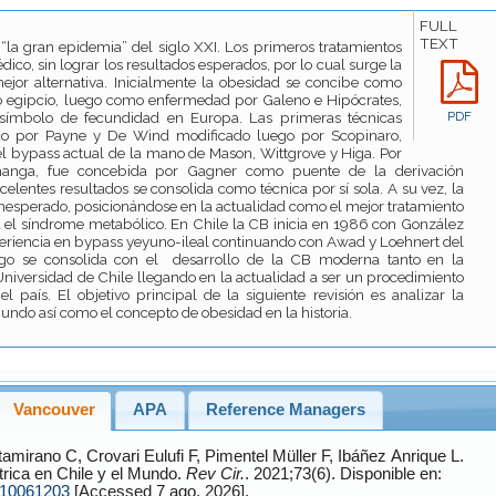
FULL
TEXT
la gran epidemia” del siglo XXI. Los primeros tratamientos
co, sin lograr los resultados esperados, por lo cual surge la
mejor alternativa. Inicialmente la obesidad se concibe como
o egipcio, luego como enfermedad por Galeno e Hipócrates,
símbolo de fecundidad en Europa. Las primeras técnicas
PDF
co por Payne y De Wind modificado luego por Scopinaro,
 bypass actual de la mano de Mason, Wittgrove y Higa. Por
manga, fue concebida por Gagner como puente de la derivación
elentes resultados se consolida como técnica por sí sola. A su vez, la
nesperado, posicionándose en la actualidad como el mejor tratamiento
 el síndrome metabólico. En Chile la CB inicia en 1986 con González
periencia en bypass yeyuno-ileal continuando con Awad y Loehnert del
go se consolida con el desarrollo de la CB moderna tanto en la
niversidad de Chile llegando en la actualidad a ser un procedimiento
 país. El objetivo principal de la siguiente revisión es analizar la
mundo así como el concepto de obesidad en la historia.
Vancouver
APA
Reference Managers
ltamirano
C,
Crovari Eulufi
F,
Pimentel Müller
F,
Ibáñez Anrique
L.
trica en Chile y el Mundo.
Rev Cir.
. 2021;73(6). Disponible en:
210061203
[Accessed 7 ago. 2026].