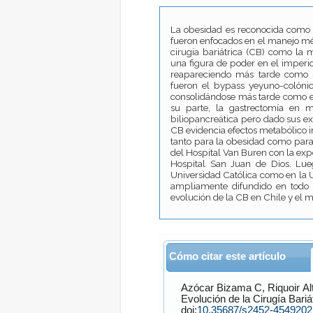
La obesidad es reconocida como “
fueron enfocados en el manejo médi
cirugía bariátrica (CB) como la 
una figura de poder en el imperi
reapareciendo más tarde como 
fueron el bypass yeyuno-colóni
consolidándose más tarde como el
su parte, la gastrectomía en 
biliopancreática pero dado sus exc
CB evidencia efectos metabólico i
tanto para la obesidad como para
del Hospital Van Buren con la ex
Hospital San Juan de Dios. Lue
Universidad Católica como en la U
ampliamente difundido en todo el
evolución de la CB en Chile y el 
Cómo citar este artículo
Azócar Bizama
C,
Riquoir A
Evolución de la Cirugía Bariá
doi:
10.35687/s2452-454920