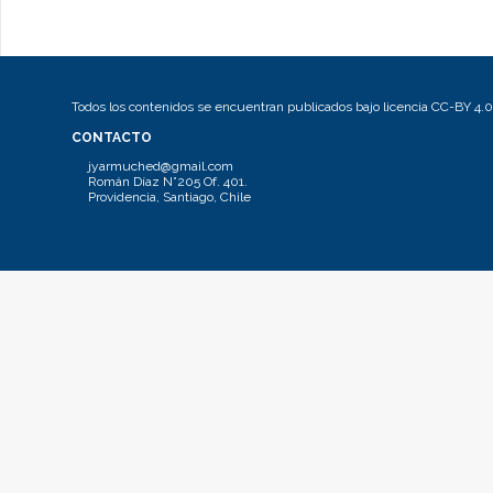
Todos los contenidos se encuentran publicados bajo licencia CC-BY 4.0
CONTACTO
jyarmuched@gmail.com
Román Díaz N°205 Of. 401.
Providencia, Santiago, Chile