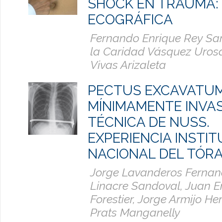
SHOCK EN TRAUMA:
ECOGRÁFICA
Fernando Enrique Rey Sart
la Caridad Vásquez Urosa,
Vivas Arizaleta
PECTUS EXCAVATUM
MÍNIMAMENTE INVA
TÉCNICA DE NUSS.
EXPERIENCIA INSTI
NACIONAL DEL TÓRA
Jorge Lavanderos Fernand
Linacre Sandoval, Juan E
Forestier, Jorge Armijo He
Prats Manganelly