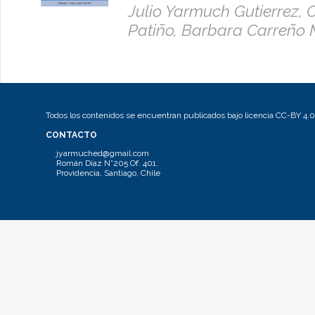
Julio Yarmuch Gutierrez,
Patiño, Barbara Carreño
Todos los contenidos se encuentran publicados bajo licencia CC-BY 4.0
CONTACTO
jyarmuched@gmail.com
Román Díaz N°205 Of. 401.
Providencia, Santiago, Chile