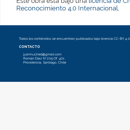
Este obra está bajo una
licencia de 
Reconocimiento 4.0 Internacional
.
Todos los contenidos se encuentran publicados bajo licencia CC-BY 4.0
CONTACTO
jyarmuched@gmail.com
Román Díaz N°205 Of. 401.
Providencia, Santiago, Chile