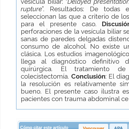
vesícula biliar: “
Delayed presentation
rupture
”. Resultados: De todas e
seleccionan las que a criterio de lo
para el presente caso.
Discusió
perforaciones de la vesícula biliar 
sanas de paredes delgadas distend
consumo de alcohol. No existe un
clásica. Los estudios imagenológico
llega al diagnóstico definitivo 
quirúrgica. El tratamiento d
colecistectomía.
Conclusión
: El dia
la resolución es relativamente si
bueno. El presente caso ilustra e
pacientes con trauma abdominal ce
Cómo citar este artículo
Vancouver
APA