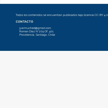
Todos los contenidos se encuentran publicados bajo licencia CC-BY 4.0
CONTACTO
jyarmuched@gmail.com
Román Díaz N°205 Of. 401.
Providencia, Santiago, Chile