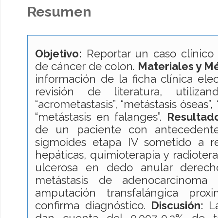
Resumen
Objetivo:
Reportar un caso clínico
de cáncer de colon.
Materiales y M
información de la ficha clínica elec
revisión de literatura, utiliza
“acrometastasis”, “metástasis óseas”,
“metástasis en falanges”.
Resultad
de un paciente con antecedent
sigmoides etapa IV sometido a r
hepáticas, quimioterapia y radiotera
ulcerosa en dedo anular derecho
metástasis de adenocarcinoma 
amputación transfalángica prox
confirma diagnóstico.
Discusión:
L
dan cuenta del 0.007-0.2% de t