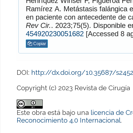
Henríquez Winser
F,
Figueroa Fe
Ramírez
A. Metástasis falángica en dedo anular derecho
en paciente con antecedente de cá
Rev Cir.
. 2023;75(5). Disponib
454920230051682
[Access
Copiar
DOI:
http://dx.doi.org/10.35687/s24
Copyright (c) 2023 Revista de Cirugía
Este obra está bajo una
licencia de 
Reconocimiento 4.0 Internacional
.