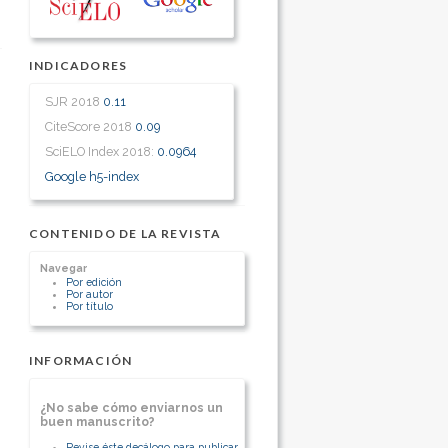
INDICADORES
SJR 2018
0.11
CiteScore 2018
0.09
SciELO Index 2018:
0.0964
Google h5-index
CONTENIDO DE LA REVISTA
Navegar
Por edición
Por autor
Por título
INFORMACIÓN
¿No sabe cómo enviarnos un
buen manuscrito?
Revise éste decálogo para publicar