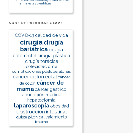
en revistas científicas
NUBE DE PALABRAS CLAVE
calidad de vida
COVID-19
cirugía
cirugía
bariátrica
cirugía
colorrectal
cirugía plástica
cirugía torácica
colecistectomía
complicaciones postoperatorias
cáncer colorrectal
cáncer
cáncer de
de colon
mama
cáncer gástrico
educación médica
hepatectomía
laparoscopía
obesidad
obstrucción intestinal
quiste pilonidal
tratamiento
trauma