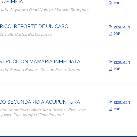
A SÍMICA.
PDF
rado, Alejandro Readi Vallejo, Marcelo Rodriguez,
ICO: REPORTE DE UN CASO.
RESUMEN
PDF
astelli, Carlos Barberousse
STRUCCIÓN MAMARIA INMEDIATA
RESUMEN
PDF
eda, Susana Benítez, Cristián Erazo, Carlos
CO SECUNDARIO A ACUPUNTURA
RESUMEN
PDF
ndo Santolaya Cohen, Raul Berrios Silva, Jose
jovich Ruiz, Manfred Zink Rocuant