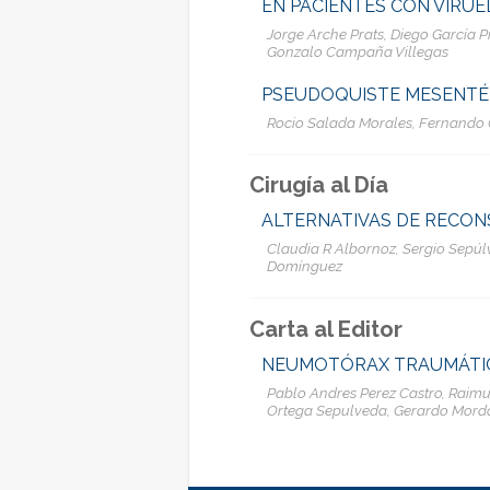
EN PACIENTES CON VIRUEL
Jorge Arche Prats, Diego García P
Gonzalo Campaña Villegas
PSEUDOQUISTE MESENTÉR
Rocio Salada Morales, Fernando C
Cirugía al Día
ALTERNATIVAS DE RECON
Claudia R Albornoz, Sergio Sepúlv
Domínguez
Carta al Editor
NEUMOTÓRAX TRAUMÁTI
Pablo Andres Perez Castro, Raimu
Ortega Sepulveda, Gerardo Mordo