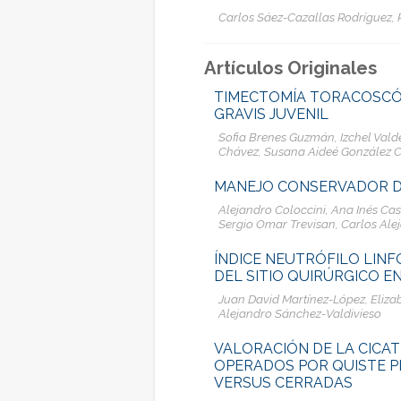
Carlos Sáez-Cazallas Rodríguez, P
Artículos Originales
TIMECTOMÍA TORACOSCÓP
GRAVIS JUVENIL
Sofia Brenes Guzmán, Izchel Valde
Chávez, Susana Aideé González 
MANEJO CONSERVADOR 
Alejandro Coloccini, Ana Inés Cas
Sergio Omar Trevisan, Carlos Alej
ÍNDICE NEUTRÓFILO LIN
DEL SITIO QUIRÚRGICO E
Juan David Martínez-López, Eliza
Alejandro Sánchez-Valdivieso
VALORACIÓN DE LA CICAT
OPERADOS POR QUISTE P
VERSUS CERRADAS