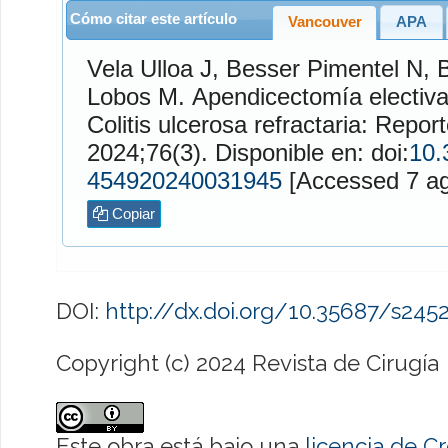
Cómo citar este artículo
Vancouver
APA
Vela Ulloa
J,
Besser Pimentel
N,
B
Lobos
M. Apendicectomía electiva en el manejo de la
Colitis ulcerosa refractaria: Repo
2024;76(3). Disponible en: doi:
10.
454920240031945
[Access
Copiar
DOI:
http://dx.doi.org/10.35687/s24
Copyright (c) 2024 Revista de Cirugía
Este obra está bajo una
licencia de 