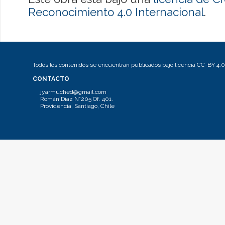
Reconocimiento 4.0 Internacional
.
Todos los contenidos se encuentran publicados bajo licencia CC-BY 4.0
CONTACTO
jyarmuched@gmail.com
Román Díaz N°205 Of. 401.
Providencia, Santiago, Chile