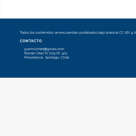
Todos los contenidos se encuentran publicados bajo licencia CC-BY 4.0
CONTACTO
jyarmuched@gmail.com
Román Díaz N°205 Of. 401.
Providencia, Santiago, Chile