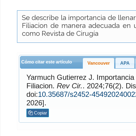
Se describe la importancia de llenar
Filiacion de manera adecuada en u
como Revista de Cirugía
Cómo citar este artículo
Vancouver
APA
Yarmuch Gutierrez
J. Importancia de los Metadatos y la
Filiacion.
Rev Cir.
. 2024;76(2). Disponible en:
doi:
10.35687/s2452-45492024002
2026].
Copiar