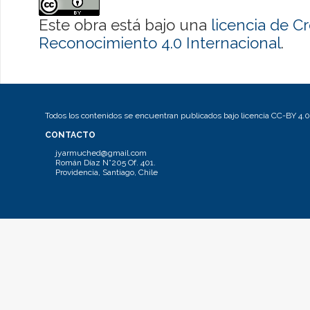
Este obra está bajo una
licencia de 
Reconocimiento 4.0 Internacional
.
Todos los contenidos se encuentran publicados bajo licencia CC-BY 4.0
CONTACTO
jyarmuched@gmail.com
Román Díaz N°205 Of. 401.
Providencia, Santiago, Chile