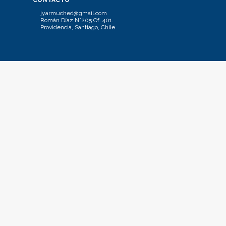
CONTACTO
jyarmuched@gmail.com
Román Díaz N°205 Of. 401.
Providencia, Santiago, Chile