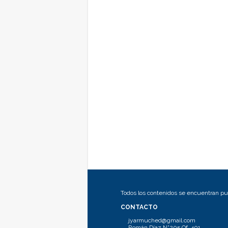
Todos los contenidos se encuentran pub
CONTACTO
jyarmuched@gmail.com
Román Díaz N°205 Of. 401.