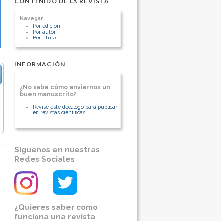
CONTENIDO DE LA REVISTA
Chile
Servicio se Cirugía :Cirujano tratante
Navegar
Servicio de Urgencia:Cirujano articulo
Por edición
44 hrs.
Por autor
Por título
[Ver otros artículos de este autor]
INFORMACIÓN
¿No sabe cómo enviarnos un
buen manuscrito?
Revise éste decálogo para publicar
en revistas científicas
Síguenos en nuestras
Redes Sociales
¿Quieres saber como
funciona una revista