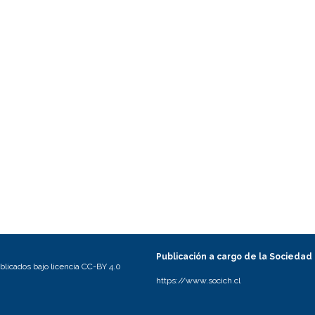
Publicación a cargo de la Sociedad
licados bajo licencia CC-BY 4.0
https://www.socich.cl