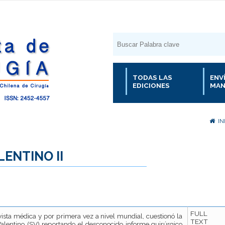
TODAS LAS
ENV
EDICIONES
MAN
IN
ENTINO II
FULL
ista médica y por primera vez a nivel mundial, cuestionó la
TEXT
Valentino (SV) reportando el desconocido informe quirúrgico