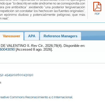
ando que “lo descrito en este síndrome no se correspondía con
ra pre antibiótica” ,existiendo “una posterior tergiversación
repetición sin constatar los hechos en las fuentes originales”.
PDF
 un epónimo dudoso y potencialmente peligroso, que más
 real”.
Vancouver
APA
Reference Managers
E DE VALENTINO II.
Rev Cir.
. 2026;78(4). Disponible en:
260043090
[Accessed 8 ago. 2026].
s2452-454920260043090
a
Creative Commons Reconocimiento 4.0 Internacional
.