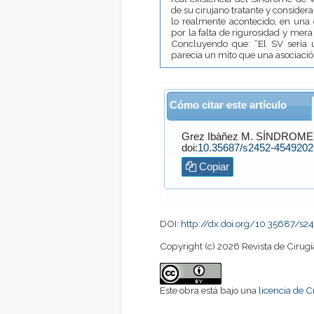
de su cirujano tratante y consider
lo realmente acontecido, en una e
por la falta de rigurosidad y mera 
Concluyendo que: “El SV sería
parecía un mito que una asociación
Cómo citar este artículo
Grez Ibàñez
M. SÍNDROM
doi:
10.35687/s2452-454920
Copiar
DOI:
http://dx.doi.org/10.35687/
Copyright (c) 2026 Revista de Cirugí
Este obra está bajo una
licencia de 