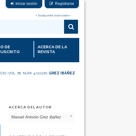
Iniciar sesión
Registrarse
» búsqueda avanzada«
ÍO DE
ACERCA DE LA
USCRITO
REVISTA
ICIO
VOL. 78, NÚM. 4 (2026)
GREZ IBÀÑEZ
|
|
ACERCA DEL AUTOR
Manuel Antonio Grez ibàñez
Hospital Base San Juan de Dios de
Curicò