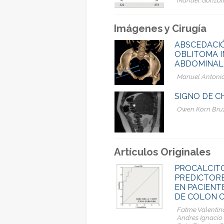
Imágenes y Cirugía
ABSCEDACIÓ
OBLITOMA I
ABDOMINAL
Manuel Antonio
SIGNO DE CH
Owen Korn Bruz
Artículos Originales
PROCALCITO
PREDICTOR
EN PACIENT
DE COLON C
Fatme Valentin
Andres Ignacio