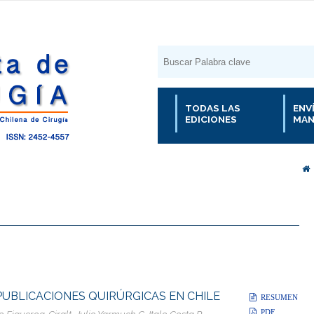
TODAS LAS
ENV
EDICIONES
MAN
 PUBLICACIONES QUIRÚRGICAS EN CHILE
RESUMEN
PDF
Figueroa-Giralt, Julio Yarmuch G, Italo Costa R