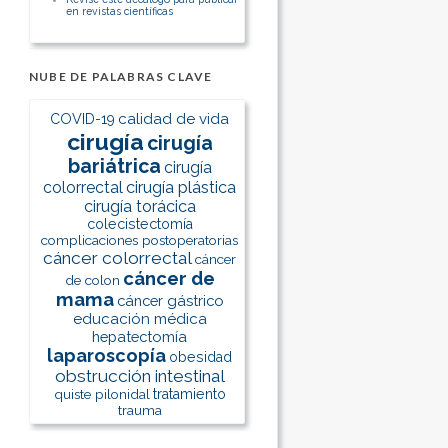
en revistas científicas
NUBE DE PALABRAS CLAVE
calidad de vida
COVID-19
cirugía
cirugía
bariátrica
cirugía
colorrectal
cirugía plástica
cirugía torácica
colecistectomía
complicaciones postoperatorias
cáncer colorrectal
cáncer
cáncer de
de colon
mama
cáncer gástrico
educación médica
hepatectomía
laparoscopía
obesidad
obstrucción intestinal
quiste pilonidal
tratamiento
trauma