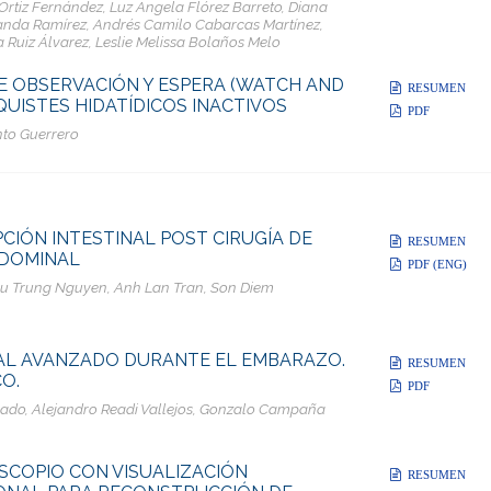
rtiz Fernández, Luz Angela Flórez Barreto, Diana
nda Ramírez, Andrés Camilo Cabarcas Martínez,
 Ruiz Álvarez, Leslie Melissa Bolaños Melo
 OBSERVACIÓN Y ESPERA (WATCH AND
RESUMEN
QUISTES HIDATÍDICOS INACTIVOS
PDF
nto Guerrero
CIÓN INTESTINAL POST CIRUGÍA DE
RESUMEN
DOMINAL
PDF (ENG)
eu Trung Nguyen, Anh Lan Tran, Son Diem
AL AVANZADO DURANTE EL EMBARAZO.
RESUMEN
O.
PDF
rado, Alejandro Readi Vallejos, Gonzalo Campaña
SCOPIO CON VISUALIZACIÓN
RESUMEN