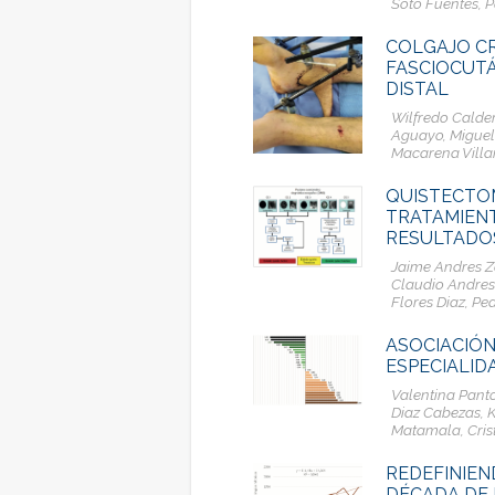
Soto Fuentes, 
COLGAJO CR
FASCIOCUTÁ
DISTAL
Wilfredo Calde
Aguayo, Miguel 
Macarena Villa
QUISTECTOM
TRATAMIENT
RESULTADOS
Jaime Andres Z
Claudio Andres 
Flores Diaz, Pe
ASOCIACIÓN
ESPECIALID
Valentina Pant
Diaz Cabezas, K
Matamala, Cris
REDEFINIEN
DÉCADA DE 