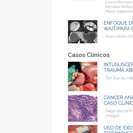
Laura Marcela O
Marcela Peñara
María Alejandra
ENFOQUE DE
WAIT)PARA 
Pedro Pablo Pi
Casos Clínicos
INTUSUSCEP
TRAUMA AB
Tan Duy Vu, Hi
CÁNCER AN
CASO CLÍNIC
Diego García P
Villegas
USO DE EXO