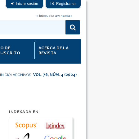
Iniciar sesión
Registrarse
» búsqueda avanzada«
ÍO DE
ACERCA DE LA
USCRITO
REVISTA
INICIO
ARCHIVOS
VOL. 76, NÚM. 4 (2024)
|
|
INDEXADA EN