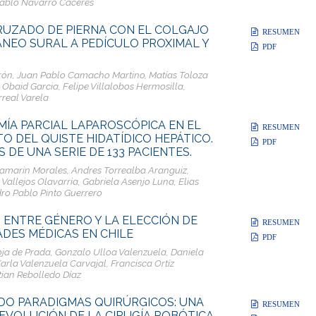
Pablo Navarro Cáceres
UZADO DE PIERNA CON EL COLGAJO
RESUMEN
NEO SURAL A PEDÍCULO PROXIMAL Y
PDF
rón, Juan Pablo Camacho Martino, Matías Toloza
Obaid Garcia, Felipe Villalobos Hermosilla,
rreal Varela
ÍA PARCIAL LAPAROSCÓPICA EN EL
RESUMEN
O DEL QUISTE HIDATÍDICO HEPÁTICO.
PDF
 DE UNA SERIE DE 133 PACIENTES.
amarin Morales, Andres Torrealba Aranguiz,
Vallejos Olavarria, Gabriela Asenjo Luna, Elias
dro Pablo Pinto Guerrero
 ENTRE GÉNERO Y LA ELECCIÓN DE
RESUMEN
ADES MÉDICAS EN CHILE
PDF
oja de Prada, Gonzalo Ulloa Valenzuela, Daniela
arla Valenzuela Carvajal, Francisca Ortíz
tian Rebolledo Díaz
DO PARADIGMAS QUIRÚRGICOS: UNA
RESUMEN
EVOLUCIÓN DE LA CIRUGÍA ROBÓTICA