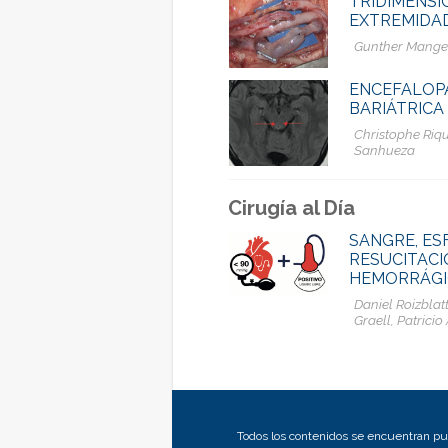
TRIDIMENSI
EXTREMIDAD
Gunther Mangel
ENCEFALOPA
BARIÁTRICA
Christophe Riq
Sanhueza
Cirugía al Día
SANGRE, ES
RESUCITACI
HEMORRÁGI
Daniel Roizblat
Graell, Patrici
Todos los contenidos se encuentran pub