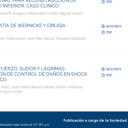
ONAL PARA RECONSTRUCCIÓN DE
PDF
 INFERIOR. CASO CLINICO
sdorff, Gregorio Maturana Cortés, Miguel Obaid
TÍA DE WERNICKE Y CIRUGÍA
RESUMEN
PDF
uoir Altamirano, Iván Paul Rozas, Nicolás Quezada
FUERZO, SUDOR Y LÁGRIMAS:
RESUMEN
ÓN DE CONTROL DE DAÑOS EN SHOCK
PDF
CO.
t Krell, Juan Pablo Ramos Perkis, Pablo Arellano
o Araya Cortés
Publicación a cargo de la Sociedad
licados bajo licencia CC-BY 4.0