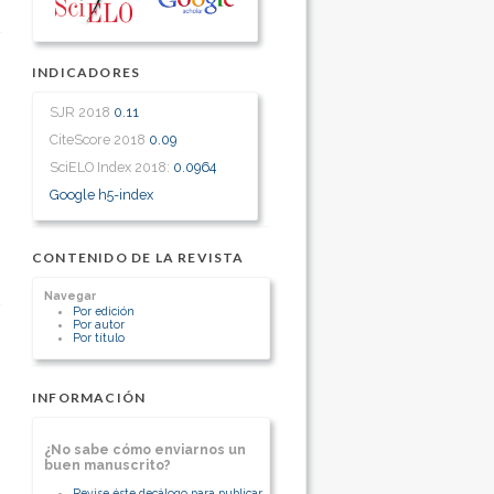
INDICADORES
SJR 2018
0.11
CiteScore 2018
0.09
SciELO Index 2018:
0.0964
Google h5-index
CONTENIDO DE LA REVISTA
Navegar
Por edición
Por autor
Por título
INFORMACIÓN
¿No sabe cómo enviarnos un
buen manuscrito?
Revise éste decálogo para publicar