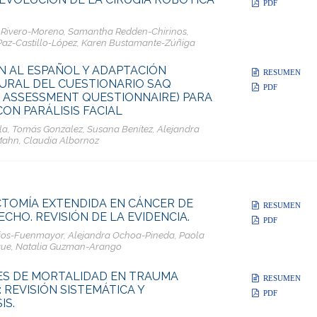
PDF
 Rivero-Moreno, Samantha Redden-Chirinos,
Paz-Castillo-López, Karen Bustamante-Zúñiga
N AL ESPAÑOL Y ADAPTACIÓN
RESUMEN
URAL DEL CUESTIONARIO SAQ
PDF
S ASSESSMENT QUESTIONNAIRE) PARA
CON PARÁLISIS FACIAL
la, Tomás Gonzalez, Susana Benítez, Alejandra
Mahn, Claudia Albornoz
TOMÍA EXTENDIDA EN CÁNCER DE
RESUMEN
CHO. REVISIÓN DE LA EVIDENCIA.
PDF
cios-Fuenmayor, Alejandra Ochoa-Pineda, Paola
que, Natalia Guzman-Arango
ES DE MORTALIDAD EN TRAUMA
RESUMEN
 REVISIÓN SISTEMÁTICA Y
PDF
IS.