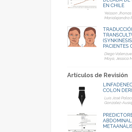
EN CHILE
Yeisson Jhonas
Marialejandra 
TRADUCCIÓ
TRANSCULT
(SYNKINESI
PACIENTES 
Diego Valenzue
Moya, Jessica 
Artículos de Revisión
LINFADENEC
COLON DERE
Luis José Pala
Gonzalez-Ausi
PREDICTOR
ABDOMINAL:
METAANÁLIS