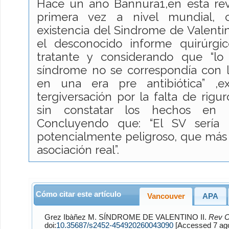
Hace un año Bannura1,en esta rev
primera vez a nivel mundial, c
existencia del Sindrome de Valenti
el desconocido informe quirúrgi
tratante y considerando que “lo
síndrome no se correspondía con l
en una era pre antibiótica” ,ex
tergiversación por la falta de rigu
sin constatar los hechos en la
Concluyendo que: “El SV serí
potencialmente peligroso, que más
asociación real”.
Cómo citar este artículo
Vancouver
APA
Grez Ibàñez
M. SÍNDROME DE VALENTINO II.
Rev Ci
doi:
10.35687/s2452-454920260043090
[Accesse