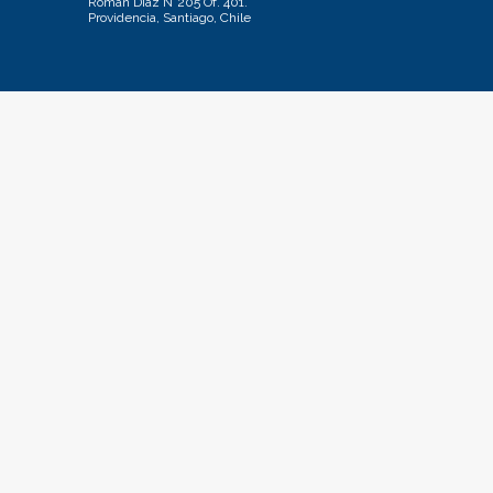
Román Díaz N°205 Of. 401.
Providencia, Santiago, Chile