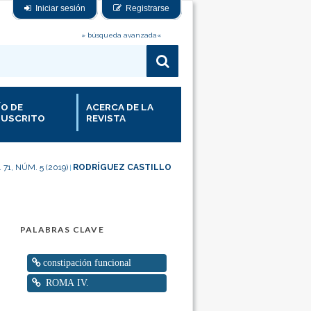
Iniciar sesión
Registrarse
» búsqueda avanzada«
ÍO DE
ACERCA DE LA
USCRITO
REVISTA
 71, NÚM. 5 (2019)
RODRÍGUEZ CASTILLO
|
PALABRAS CLAVE
constipación funcional
ROMA IV.