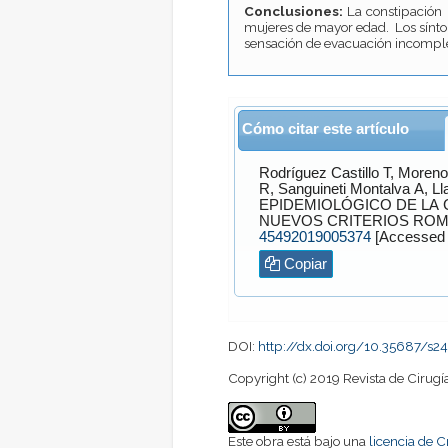
Conclusiones:
La constipación 
mujeres de mayor edad. Los sínto
sensación de evacuación incomple
Cómo citar este artículo
Rodríguez Castillo
T,
Moreno
R,
Sanguineti Montalva
A,
Ll
EPIDEMIOLÓGICO DE LA CONSTIP
NUEVOS CRITERIOS ROMA
45492019005374
Copiar
DOI:
http://dx.doi.org/10.35687/s
Copyright (c) 2019 Revista de Cirugí
Este obra está bajo una
licencia de 