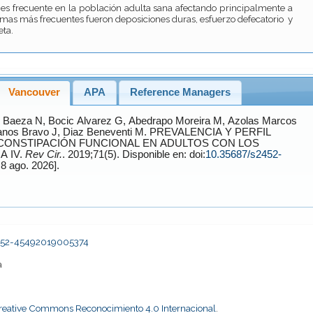
es frecuente en la población adulta sana afectando principalmente a
mas más frecuentes fueron deposiciones duras, esfuerzo defecatorio y
ta.
Vancouver
APA
Reference Managers
 Baeza
N,
Bocic Alvarez
G,
Abedrapo Moreira
M,
Azolas Marcos
anos Bravo
J,
Diaz Beneventi
M. PREVALENCIA Y PERFIL
ACIÓN FUNCIONAL EN ADULTOS CON LOS
 IV.
Rev Cir.
. 2019;71(5). Disponible en: doi:
10.35687/s2452-
[Accessed 8 ago. 2026].
2452-45492019005374
a
Creative Commons Reconocimiento 4.0 Internacional
.