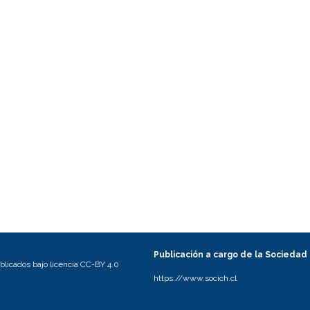
Publicación a cargo de la Sociedad
licados bajo licencia CC-BY 4.0
https://www.socich.cl