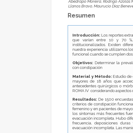
Abedrapo Moreira, Rodrigo Azolas M
Llanos Bravo, Maurucio Diaz Beneve
Resumen
Introducción:
Los reportes extr
que varían entre 10 y 70 %,
institucionalizados. Existen dif
nuestra experiencia utilizamos l
funcional cuando se cumplen dos 
Objetivos:
Determinar la prevale
con constipación
Material y Método:
Estudio de
mayores de 18 años que acced
antecedentes quirúrgicos o mórbid
ROMA IV considerando aspectos dem
Resultados:
De 1500 encuestas
criterios de constipación funciona
femenino y en pacientes de mayor 
los síntomas más frecuentes fuer
evacuación incompleta. Hubo difer
frecuencia, deposiciones duras
evacuación incompleta. Las maniob