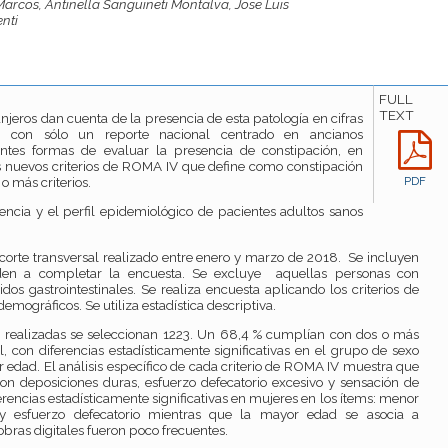
arcos, Antinella Sanguineti Montalva, Jose Luis
nti
FULL
TEXT
anjeros dan cuenta de la presencia de esta patología en cifras
 con sólo un reporte nacional centrado en ancianos
erentes formas de evaluar la presencia de constipación, en
os nuevos criterios de ROMA IV que define como constipación
o más criterios.
PDF
ncia y el perfil epidemiológico de pacientes adultos sanos
 corte transversal realizado entre enero y marzo de 2018. Se incluyen
en a completar la encuesta. Se excluye aquellas personas con
os gastrointestinales. Se realiza encuesta aplicando los criterios de
ográficos. Se utiliza estadística descriptiva.
 realizadas se seleccionan 1223. Un 68,4 % cumplían con dos o más
l, con diferencias estadísticamente significativas en el grupo de sexo
edad. El análisis específico de cada criterio de ROMA IV muestra que
on deposiciones duras, esfuerzo defecatorio excesivo y sensación de
encias estadísticamente significativas en mujeres en los ítems: menor
 y esfuerzo defecatorio mientras que la mayor edad se asocia a
ras digitales fueron poco frecuentes.