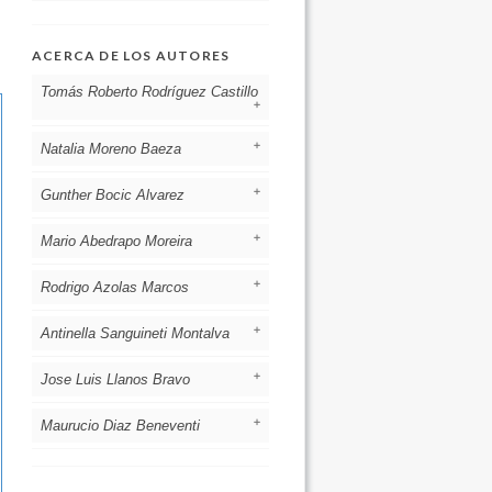
ACERCA DE LOS AUTORES
Tomás Roberto Rodríguez Castillo
Natalia Moreno Baeza
Hospital Clínico Universidad de Chile
Chile
[Ver otros artículos de este autor]
Gunther Bocic Alvarez
[Ver otros artículos de este autor]
Mario Abedrapo Moreira
[Ver otros artículos de este autor]
Rodrigo Azolas Marcos
[Ver otros artículos de este autor]
Antinella Sanguineti Montalva
[Ver otros artículos de este autor]
Jose Luis Llanos Bravo
[Ver otros artículos de este autor]
Maurucio Diaz Beneventi
[Ver otros artículos de este autor]
[Ver otros artículos de este autor]