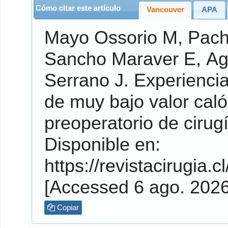
Cómo citar este artículo
Vancouver
APA
Mayo Ossorio
M,
Pach
Sancho Maraver
E,
Ag
Serrano
J. Experiencia del empleo sistemático de la dieta
de muy bajo valor caló
preoperatorio de cirugí
Disponible en:
https://revistacirugia.c
[Accessed 6 ago. 202
Copiar