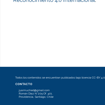
Todos los contenidos se encuentran publicados bajo licencia CC-BY 4.0
CONTACTO
jyarmuched@gmail.com
Román Díaz N°205 Of. 401.
Providencia, Santiago, Chile