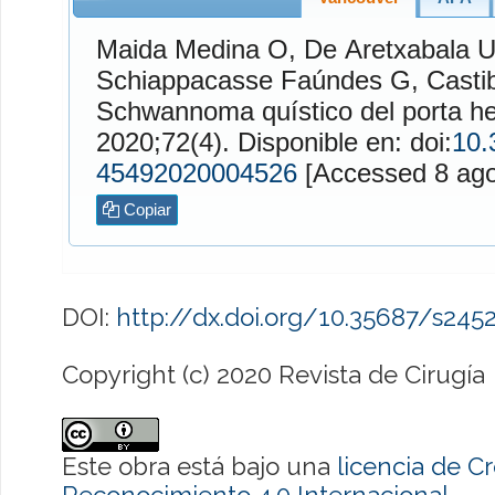
Maida Medina
O,
De Aretxabala U
Schiappacasse Faúndes
G,
Casti
Schwannoma quístico del porta he
2020;72(4). Disponible en: doi:
10.
45492020004526
[Accessed
Copiar
DOI:
http://dx.doi.org/10.35687/s24
Copyright (c) 2020 Revista de Cirugía
Este obra está bajo una
licencia de 
Reconocimiento 4.0 Internacional
.